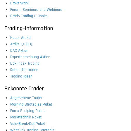
Brokerwahl
Forum, Seminare und Webinare
Gratis Trading E-Books
Trading-Information
Neuer Artikel
Artikel (>100)
DAX Aktien
Expertenmeinung Aktien
Dax Index Trading
Rohstoffe traden
Trading-Ideen
Bekannte Trader
Angesehene Trader
Morning Strategies Paket
Forex Scalping Paket
Markttechnik Paket
Vola-Break-Out Paket
Whitelink Trading Strategie