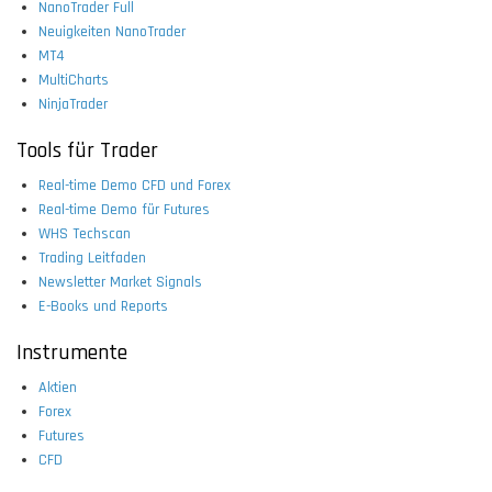
NanoTrader Full
Neuigkeiten NanoTrader
MT4
MultiCharts
NinjaTrader
Tools für Trader
Real-time Demo CFD und Forex
Real-time Demo für Futures
WHS Techscan
Trading Leitfaden
Newsletter Market Signals
E-Books und Reports
Instrumente
Aktien
Forex
Futures
CFD