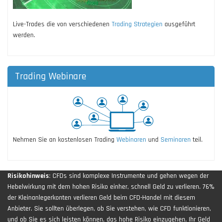
Live-Trades die von verschiedenen
Trading Strategien
ausgeführt
werden.
Trading Webinare
Nehmen Sie an kostenlosen Trading
Webinaren
und
Seminaren
teil.
Risikohinweis
: CFDs sind komplexe Instrumente und gehen wegen der
Hebelwirkung mit dem hohen Risiko einher, schnell Geld zu verlieren. 76%
der Kleinanlegerkonten verlieren Geld beim CFD-Handel mit diesem
Anbieter. Sie sollten überlegen, ob Sie verstehen, wie CFD funktionieren,
und ob Sie es sich leisten können, das hohe Risiko einzugehen, Ihr Geld