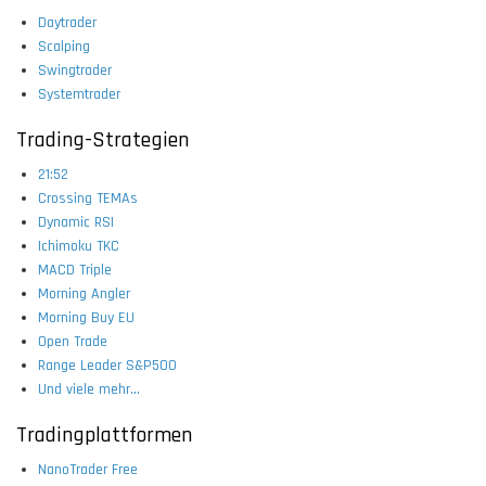
Daytrader
Scalping
Swingtrader
Systemtrader
Trading-Strategien
21:52
Crossing TEMAs
Dynamic RSI
Ichimoku TKC
MACD Triple
Morning Angler
Morning Buy EU
Open Trade
Range Leader S&P500
Und viele mehr...
Tradingplattformen
NanoTrader Free