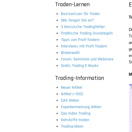
Traden-Lernen
E
Basiswissen für Trader
T
Wie fangen Sie an?
3 klassische Tradingfehler
D
Praktische Trading Grundregeln
T
Tipps von Profi-Tradern
a
Interviews mit Profi-Tradern
g
Brokerwahl
e
Forum, Seminare und Webinare
S
Gratis Trading E-Books
M
Trading-Information
Neuer Artikel
Artikel (>100)
DAX Aktien
Expertenmeinung Aktien
Dax Index Trading
Rohstoffe traden
Trading-Ideen