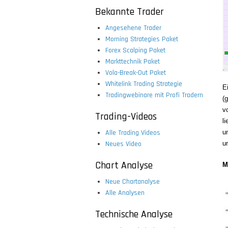
Bekannte Trader
Angesehene Trader
Morning Strategies Paket
Forex Scalping Paket
Markttechnik Paket
Vola-Break-Out Paket
Whitelink Trading Strategie
E
Tradingwebinare mit Profi Tradern
(
v
Trading-Videos
l
Alle Trading Videos
u
Neues Video
u
Chart Analyse
M
Neue Chartanalyse
Alle Analysen
Technische Analyse