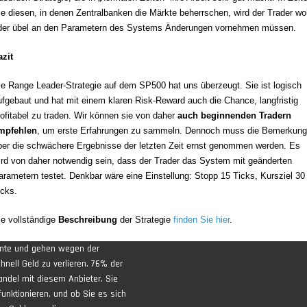
ie diesen, in denen Zentralbanken die Märkte beherrschen, wird der Trader wo
der übel an den Parametern des Systems Änderungen vornehmen müssen.
azit
ie Range Leader-Strategie auf dem SP500 hat uns überzeugt. Sie ist logisch
ufgebaut und hat mit einem klaren Risk-Reward auch die Chance, langfristig
rofitabel zu traden
. Wir können sie von daher
auch beginnenden Tradern
mpfehlen
, um erste Erfahrungen zu sammeln. Dennoch muss die Bemerkung
ber die schwächere Ergebnisse der letzten Zeit ernst genommen werden. Es
ird von daher notwendig sein, dass der Trader das System mit geänderten
arametern testet. Denkbar wäre eine Einstellung: Stopp 15 Ticks, Kursziel 30
icks.
ie vollständige
Beschreibung
der Strategie
finden Sie hier
.
ente und gehen wegen der
nell Geld zu verlieren. 76% der
andel mit diesem Anbieter. Sie
funktionieren, und ob Sie es sich