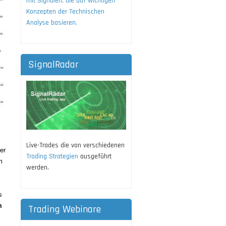
mit Signalen, die auf wichtigen
Konzepten der Technischen
Analyse basieren.
SignalRadar
Live-Trades die von verschiedenen
er
Trading Strategien
ausgeführt
m
werden.
s
m
Trading Webinare