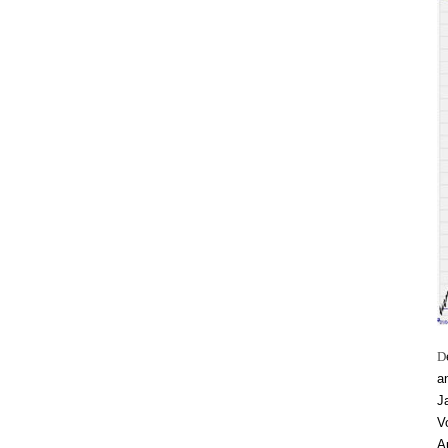
D
a
J
V
A