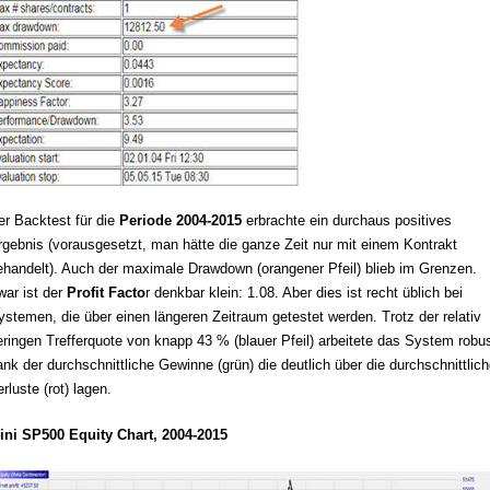
er Backtest für die
Periode 2004-2015
erbrachte ein durchaus positives
rgebnis (vorausgesetzt, man hätte die ganze Zeit nur mit einem Kontrakt
ehandelt). Auch der maximale Drawdown (orangener Pfeil) blieb im Grenzen.
war ist der
Profit Facto
r denkbar klein: 1.08. Aber dies ist recht üblich bei
ystemen, die über einen längeren Zeitraum getestet werden. Trotz der relativ
eringen Trefferquote von knapp 43 % (blauer Pfeil) arbeitete das System robu
ank der durchschnittliche Gewinne (grün) die deutlich über die durchschnittlic
rluste (rot) lagen.
ini SP500 Equity Chart, 2004-2015