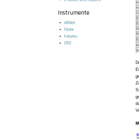
Instrumente
Aktien
Forex
Futures
CFD
D
E
g
Z
S
g
d
Ve
M