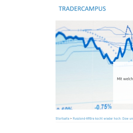
Direkt
zum
Inhalt
Optionen, Futures, Forex
ten.
Startseite
>
Russland-Affäre kocht wieder hoch: Dow un
Pfadnavigation