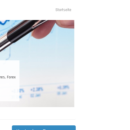
Startseite
Hauptnavigation
gement
scheidend. Ihr Kontostand ist Ihr
n, und dann zu vermehren.