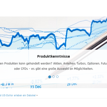
Risiko – und Moneymana
Das Risiko- und Moneymanagement ist für das Trading ent
Arbeitskapital, dieses gilt es zuerst zu schütze
d US-Dollar erleben ein Debakel
>