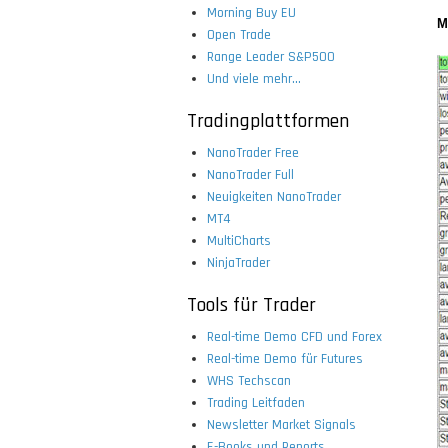
Morning Buy EU
M
Open Trade
Range Leader S&P500
Und viele mehr...
Tradingplattformen
NanoTrader Free
NanoTrader Full
Neuigkeiten NanoTrader
MT4
MultiCharts
NinjaTrader
Tools für Trader
Real-time Demo CFD und Forex
Real-time Demo für Futures
WHS Techscan
Trading Leitfaden
Newsletter Market Signals
E-Books und Reports