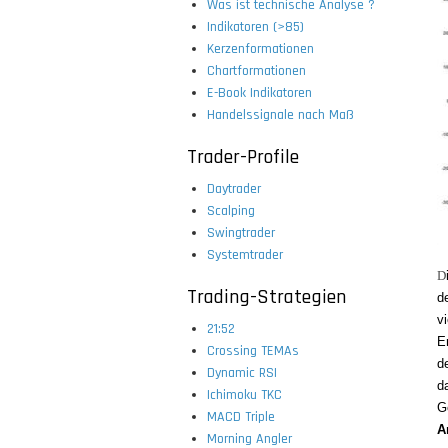
Was ist technische Analyse ?
Indikatoren (>85)
Kerzenformationen
Chartformationen
E-Book Indikatoren
Handelssignale nach Maß
Trader-Profile
Daytrader
Scalping
Swingtrader
Systemtrader
D
Trading-Strategien
d
v
21:52
E
Crossing TEMAs
d
Dynamic RSI
d
Ichimoku TKC
G
MACD Triple
A
Morning Angler