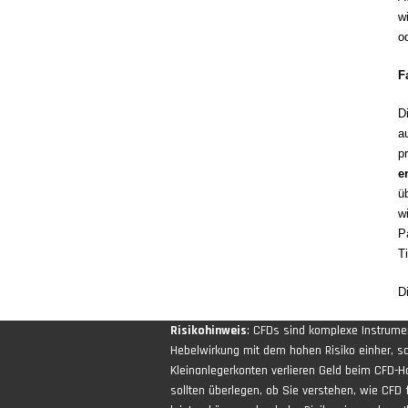
w
o
F
D
a
p
e
ü
w
P
T
D
Risikohinweis
: CFDs sind komplexe Instrum
Hebelwirkung mit dem hohen Risiko einher, sch
Kleinanlegerkonten verlieren Geld beim CFD-H
sollten überlegen, ob Sie verstehen, wie CFD 