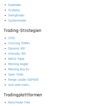
Daytrader
Scalping
Swingtrader
Systemtrader
Trading-Strategien
21:52
Crossing TEMAs
Dynamic RSI
Ichimoku TKC
MACD Triple
Morning Angler
Morning Buy EU
Open Trade
Range Leader S&P500
Und viele mehr...
Tradingplattformen
NanoTrader Free