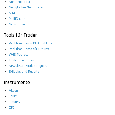
NanoTrader Full
Neuigkeiten NanoTrader
MT4
MultiCharts
NinjaTrader
Tools für Trader
Real-time Demo CFD und Forex
Real-time Demo für Futures
WHS Techscan
Trading Leitfaden
Newsletter Market Signals
E-Books und Reports
Instrumente
Aktien
Forex
Futures
CFD