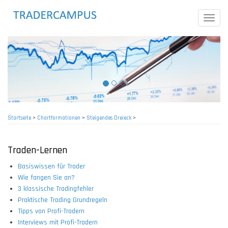
Direkt
zum
Toggle
Inhalt
naviga
Startseite
>
Chartformationen
>
Steigendes Dreieck
>
Pfadnavigation
Traden-Lernen
Basiswissen für Trader
Wie fangen Sie an?
3 klassische Tradingfehler
Praktische Trading Grundregeln
Tipps von Profi-Tradern
Interviews mit Profi-Tradern