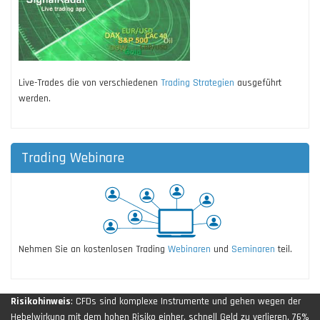
Live-Trades die von verschiedenen
Trading Strategien
ausgeführt
werden.
Trading Webinare
Nehmen Sie an kostenlosen Trading
Webinaren
und
Seminaren
teil.
Risikohinweis
: CFDs sind komplexe Instrumente und gehen wegen der
Hebelwirkung mit dem hohen Risiko einher, schnell Geld zu verlieren. 76%