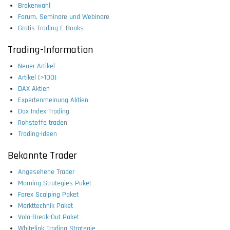
Brokerwahl
Forum, Seminare und Webinare
Gratis Trading E-Books
Trading-Information
Neuer Artikel
Artikel (>100)
DAX Aktien
Expertenmeinung Aktien
Dax Index Trading
Rohstoffe traden
Trading-Ideen
Bekannte Trader
Angesehene Trader
Morning Strategies Paket
Forex Scalping Paket
Markttechnik Paket
Vola-Break-Out Paket
Whitelink Trading Strategie