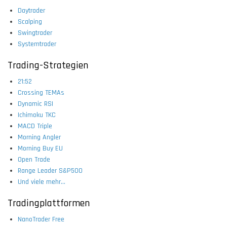
Daytrader
Scalping
Swingtrader
Systemtrader
Trading-Strategien
21:52
Crossing TEMAs
Dynamic RSI
Ichimoku TKC
MACD Triple
Morning Angler
Morning Buy EU
Open Trade
Range Leader S&P500
Und viele mehr...
Tradingplattformen
NanoTrader Free