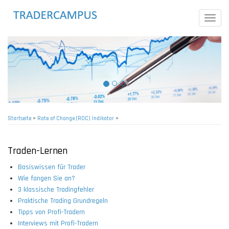
Direkt
zum
Toggle
Inhalt
naviga
Startseite
>
Rate of Change (ROC) Indikator
>
Pfadnavigation
Traden-Lernen
Basiswissen für Trader
Wie fangen Sie an?
3 klassische Tradingfehler
Praktische Trading Grundregeln
Tipps von Profi-Tradern
Interviews mit Profi-Tradern