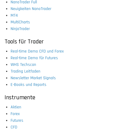
NanoTrader Full
Neuigkeiten NanoTrader
MT4
MultiCharts
NinjaTrader
Tools für Trader
Real-time Demo CFD und Forex
Real-time Demo für Futures
WHS Techscan
Trading Leitfaden
Newsletter Market Signals
E-Books und Reports
Instrumente
Aktien
Forex
Futures
CFD