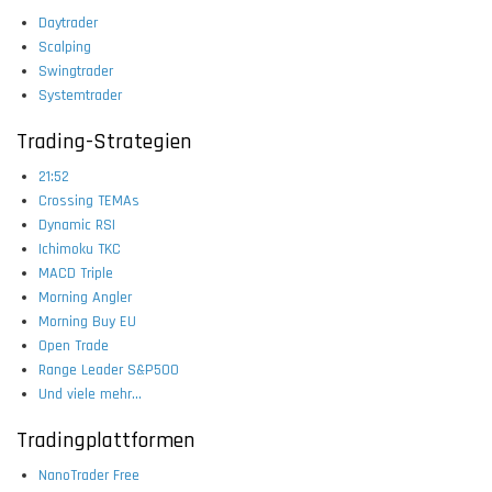
Daytrader
Scalping
Swingtrader
Systemtrader
Trading-Strategien
21:52
Crossing TEMAs
Dynamic RSI
Ichimoku TKC
MACD Triple
Morning Angler
Morning Buy EU
Open Trade
Range Leader S&P500
Und viele mehr...
Tradingplattformen
NanoTrader Free