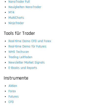
NanoTrader Full
Neuigkeiten NanoTrader
MT4
MultiCharts
NinjaTrader
Tools für Trader
Real-time Demo CFD und Forex
Real-time Demo für Futures
WHS Techscan
Trading Leitfaden
Newsletter Market Signals
E-Books und Reports
Instrumente
Aktien
Forex
Futures
CFD