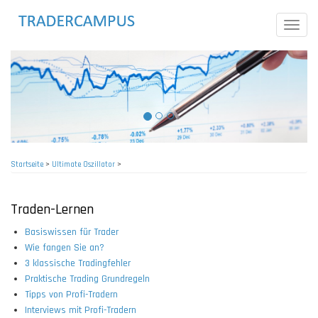
Direkt
zum
Toggle
Inhalt
naviga
Startseite
>
Ultimate Oszillator
>
Pfadnavigation
Traden-Lernen
Basiswissen für Trader
Wie fangen Sie an?
3 klassische Tradingfehler
Praktische Trading Grundregeln
Tipps von Profi-Tradern
Interviews mit Profi-Tradern