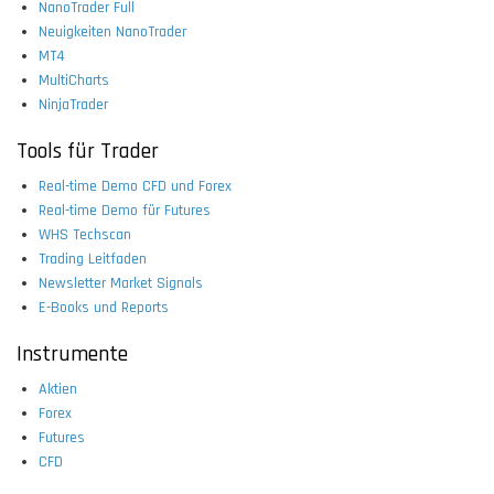
NanoTrader Full
Neuigkeiten NanoTrader
MT4
MultiCharts
NinjaTrader
Tools für Trader
Real-time Demo CFD und Forex
Real-time Demo für Futures
WHS Techscan
Trading Leitfaden
Newsletter Market Signals
E-Books und Reports
Instrumente
Aktien
Forex
Futures
CFD