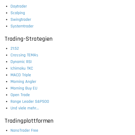
Daytrader
Scalping
Swingtrader
Systemtrader
Trading-Strategien
21:52
Crossing TEMAs
Dynamic RSI
Ichimoku TKC
MACD Triple
Morning Angler
Morning Buy EU
Open Trade
Range Leader S&P500
Und viele mehr...
Tradingplattformen
NanoTrader Free