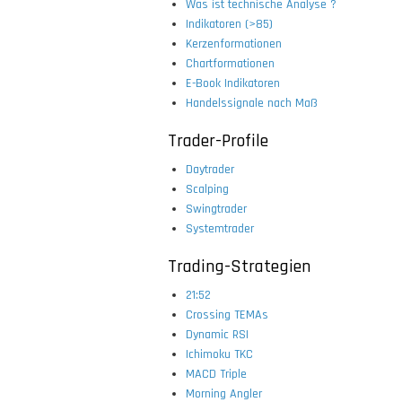
Was ist technische Analyse ?
Indikatoren (>85)
Kerzenformationen
Chartformationen
E-Book Indikatoren
Handelssignale nach Maß
Trader-Profile
Daytrader
Scalping
Swingtrader
Systemtrader
Trading-Strategien
21:52
Crossing TEMAs
Dynamic RSI
Ichimoku TKC
MACD Triple
Morning Angler