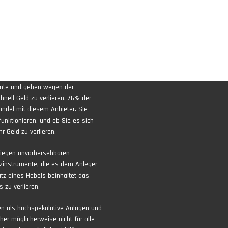
ente und gehen wegen der
nell Geld zu verlieren. 76% der
andel mit diesem Anbieter. Sie
funktionieren, und ob Sie es sich
r Geld zu verlieren.
liegen unvorhersehbaren
zinstrumente, die es dem Anleger
atz eines Hebels beinhaltet das
 zu verlieren.
ten als hochspekulative Anlagen und
aher möglicherweise nicht für alle