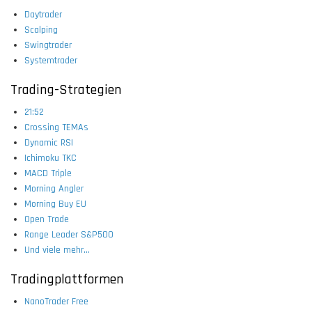
Daytrader
Scalping
Swingtrader
Systemtrader
Trading-Strategien
21:52
Crossing TEMAs
Dynamic RSI
Ichimoku TKC
MACD Triple
Morning Angler
Morning Buy EU
Open Trade
Range Leader S&P500
Und viele mehr...
Tradingplattformen
NanoTrader Free