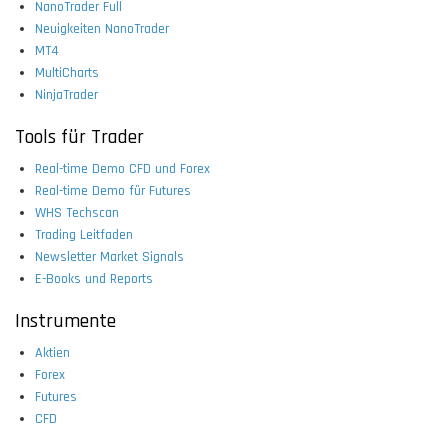
NanoTrader Full
Neuigkeiten NanoTrader
MT4
MultiCharts
NinjaTrader
Tools für Trader
Real-time Demo CFD und Forex
Real-time Demo für Futures
WHS Techscan
Trading Leitfaden
Newsletter Market Signals
E-Books und Reports
Instrumente
Aktien
Forex
Futures
CFD