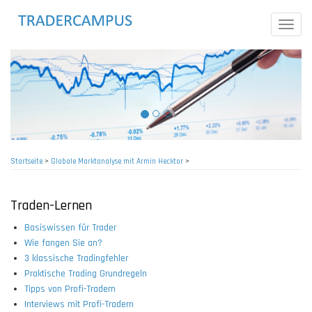
Direkt
zum
Toggle
Inhalt
naviga
Startseite
>
Globale Marktanalyse mit Armin Hecktor
>
Pfadnavigation
Traden-Lernen
Basiswissen für Trader
Wie fangen Sie an?
3 klassische Tradingfehler
Praktische Trading Grundregeln
Tipps von Profi-Tradern
Interviews mit Profi-Tradern