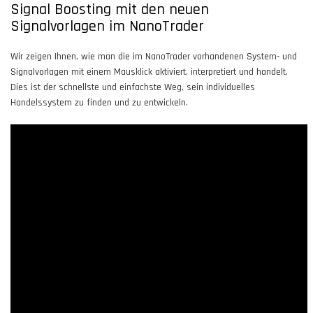
Signal Boosting mit den neuen
Signalvorlagen im NanoTrader
Wir zeigen Ihnen, wie man die im NanoTrader vorhandenen System- und
Signalvorlagen mit einem Mausklick aktiviert, interpretiert und handelt.
Dies ist der schnellste und einfachste Weg, sein individuelles
Handelssystem zu finden und zu entwickeln.