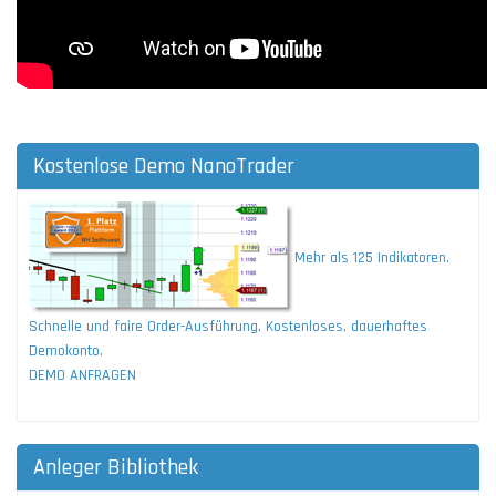
Kostenlose Demo NanoTrader
Mehr als 125 Indikatoren.
Schnelle und faire Order-Ausführung. Kostenloses, dauerhaftes
Demokonto.
DEMO ANFRAGEN
Anleger Bibliothek