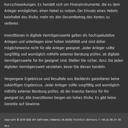
Kursschwankungen. Es handelt sich um Finanzinstrumente, die es dem
Anleger ermöglichen, einen Hebel zu nutzen. Der Einsatz eines Hebels
beinhaltet das Risiko, mehr als den Gesamtbetrag des Kontos zu
verlieren.
Investitionen in digitale Vermögenswerte gelten als hochspekulative
Anlagen und unterliegen einer hohen Volatilität und sind daher
möglicherweise nicht für alle Anleger geeignet. Jeder Anleger sollte
sorgfältig und womöglich mithilfe externer Beratung prüfen, ob digitale
Vermögenswerte für ihn geeignet sind. Stellen Sie sicher, dass Sie jeden
digitalen Vermögenswert verstehen, bevor Sie diesen handeln.
Vergangene Ergebnisse und Resultate aus Backtests garantieren keine
zukünftigen Ergebnisse. Jeder Anleger sollte sorgfältig und womöglich
mithilfe externer Beratung prüfen, ob der Investui Service für ihn
geeignet ist. Alle Investitionen bergen ein hohes Risiko. Es gibt keine
Garantie auf Gewinne.
Copyright © 2018-2026. WH SelfInvest, Niedenau 36, 60325, Frankfurt, Germany. T: +49 (0) 69 271 39
78-0.