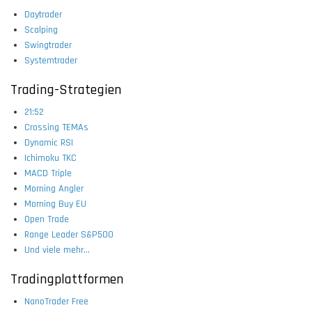
Daytrader
Scalping
Swingtrader
Systemtrader
Trading-Strategien
21:52
Crossing TEMAs
Dynamic RSI
Ichimoku TKC
MACD Triple
Morning Angler
Morning Buy EU
Open Trade
Range Leader S&P500
Und viele mehr...
Tradingplattformen
NanoTrader Free