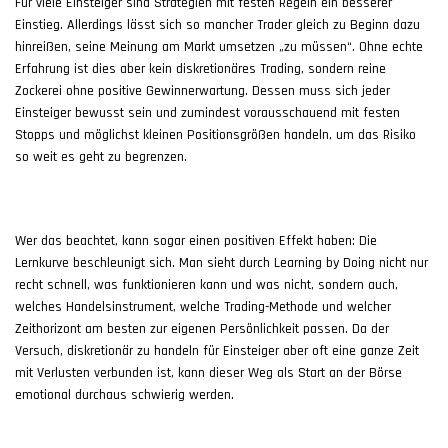
Für viele Einsteiger sind Strategien mit festen Regeln ein besserer
Einstieg. Allerdings lässt sich so mancher Trader gleich zu Beginn dazu
hinreißen, seine Meinung am Markt umsetzen „zu müssen“. Ohne echte
Erfahrung ist dies aber kein diskretionäres Trading, sondern reine
Zockerei ohne positive Gewinnerwartung. Dessen muss sich jeder
Einsteiger bewusst sein und zumindest vorausschauend mit festen
Stopps und möglichst kleinen Positionsgrößen handeln, um das Risiko
so weit es geht zu begrenzen.
Wer das beachtet, kann sogar einen positiven Effekt haben: Die
Lernkurve beschleunigt sich. Man sieht durch Learning by Doing nicht nur
recht schnell, was funktionieren kann und was nicht, sondern auch,
welches Handelsinstrument, welche Trading-Methode und welcher
Zeithorizont am besten zur eigenen Persönlichkeit passen. Da der
Versuch, diskretionär zu handeln für Einsteiger aber oft eine ganze Zeit
mit Verlusten verbunden ist, kann dieser Weg als Start an der Börse
emotional durchaus schwierig werden.