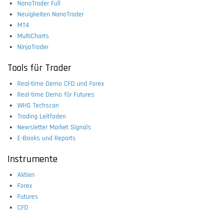
NanoTrader Full
Neuigkeiten NanoTrader
MT4
MultiCharts
NinjaTrader
Tools für Trader
Real-time Demo CFD und Forex
Real-time Demo für Futures
WHS Techscan
Trading Leitfaden
Newsletter Market Signals
E-Books und Reports
Instrumente
Aktien
Forex
Futures
CFD