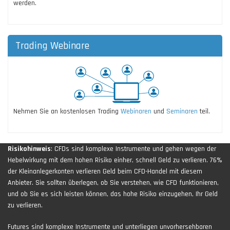
werden.
Trading Webinare
Nehmen Sie an kostenlosen Trading
Webinaren
und
Seminaren
teil.
Risikohinweis
: CFDs sind komplexe Instrumente und gehen wegen der
Hebelwirkung mit dem hohen Risiko einher, schnell Geld zu verlieren. 76%
der Kleinanlegerkonten verlieren Geld beim CFD-Handel mit diesem
Anbieter. Sie sollten überlegen, ob Sie verstehen, wie CFD funktionieren,
und ob Sie es sich leisten können, das hohe Risiko einzugehen, Ihr Geld
zu verlieren.
Futures sind komplexe Instrumente und unterliegen unvorhersehbaren