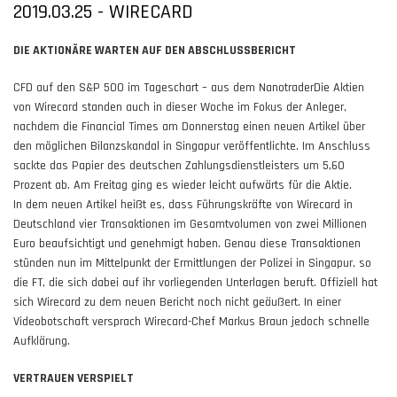
2019.03.25 - WIRECARD
DIE AKTIONÄRE WARTEN AUF DEN ABSCHLUSSBERICHT
CFD auf den S&P 500 im Tageschart – aus dem NanotraderDie Aktien
von Wirecard standen auch in dieser Woche im Fokus der Anleger,
nachdem die Financial Times am Donnerstag einen neuen Artikel über
den möglichen Bilanzskandal in Singapur veröffentlichte. Im Anschluss
sackte das Papier des deutschen Zahlungsdienstleisters um 5,60
Prozent ab. Am Freitag ging es wieder leicht aufwärts für die Aktie.
In dem neuen Artikel heißt es, dass Führungskräfte von Wirecard in
Deutschland vier Transaktionen im Gesamtvolumen von zwei Millionen
Euro beaufsichtigt und genehmigt haben. Genau diese Transaktionen
stünden nun im Mittelpunkt der Ermittlungen der Polizei in Singapur, so
die FT, die sich dabei auf ihr vorliegenden Unterlagen beruft. Offiziell hat
sich Wirecard zu dem neuen Bericht noch nicht geäußert. In einer
Videobotschaft versprach Wirecard-Chef Markus Braun jedoch schnelle
Aufklärung.
VERTRAUEN VERSPIELT