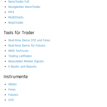
NanoTrader Full
Neuigkeiten NanoTrader
MT4
MultiCharts
NinjaTrader
Tools für Trader
Real-time Demo CFD und Forex
Real-time Demo für Futures
WHS Techscan
Trading Leitfaden
Newsletter Market Signals
E-Books und Reports
Instrumente
Aktien
Forex
Futures
CFD