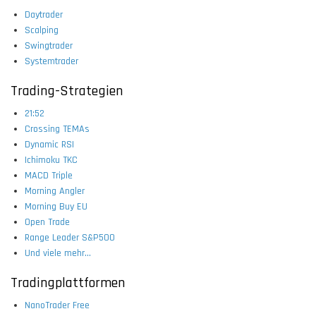
Daytrader
Scalping
Swingtrader
Systemtrader
Trading-Strategien
21:52
Crossing TEMAs
Dynamic RSI
Ichimoku TKC
MACD Triple
Morning Angler
Morning Buy EU
Open Trade
Range Leader S&P500
Und viele mehr...
Tradingplattformen
NanoTrader Free