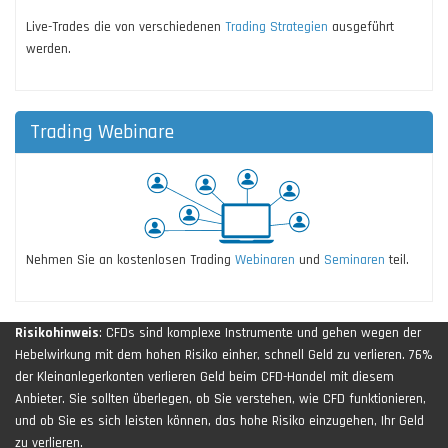
Live-Trades die von verschiedenen
Trading Strategien
ausgeführt
werden.
Trading Webinare
Nehmen Sie an kostenlosen Trading
Webinaren
und
Seminaren
teil.
Risikohinweis
: CFDs sind komplexe Instrumente und gehen wegen der
Hebelwirkung mit dem hohen Risiko einher, schnell Geld zu verlieren. 76%
der Kleinanlegerkonten verlieren Geld beim CFD-Handel mit diesem
Anbieter. Sie sollten überlegen, ob Sie verstehen, wie CFD funktionieren,
und ob Sie es sich leisten können, das hohe Risiko einzugehen, Ihr Geld
zu verlieren.