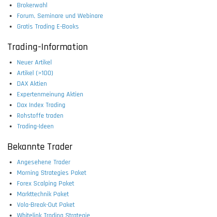
Brokerwahl
Forum, Seminare und Webinare
Gratis Trading E-Books
Trading-Information
Neuer Artikel
Artikel (>100)
DAX Aktien
Expertenmeinung Aktien
Dax Index Trading
Rohstoffe traden
Trading-Ideen
Bekannte Trader
Angesehene Trader
Morning Strategies Paket
Forex Scalping Paket
Markttechnik Paket
Vola-Break-Out Paket
Whitelink Trading Strategie