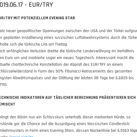
019.06.17 - EUR/TRY
UR/TRY MIT POTENZIELLEM EVENING STAR
rotz neuer geopolitischer Spannungen zwischen den USA und der Türkei aufgru
er geplanten Installierung eines russischen Luftabwehrsystems durch die Türke
holte sich die türkische Lira am Freitag.
ach anfänglichen Verlusten drehte die türkische Landeswährung im Verhältnis
um Euro um und markierte sogar ein neues Tageshoch. Interessant macht die
ktuelle charttechnische Konstellation der Abprall des EUR/TRY an einem
chlüsselwiderstand in Form des 50% Fibonacci-Retracements des gesamten
üngsten Abwärtsimpulses und der Glättung der letzten 38 Tage bei 6,6829 bis
7110.
ECHNISCHE INDIKATOREN AUF TÄGLICHER BERECHNUNG PRÄSENTIEREN SICH
EMISCHT
elingt den Bären nun ein Schlusskurs unterhalb dieser markanten Hürde, so
estünde gar die Chance auf die Ausprägung eines klassischen Candlestick-
mkehrmusters in Form eines Evening Stars, dessen Nackenlinie bei 6,5563 läge