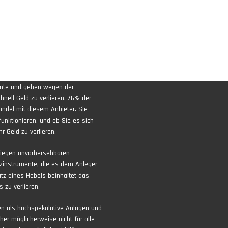
ente und gehen wegen der
nell Geld zu verlieren. 76% der
andel mit diesem Anbieter. Sie
funktionieren, und ob Sie es sich
r Geld zu verlieren.
liegen unvorhersehbaren
zinstrumente, die es dem Anleger
atz eines Hebels beinhaltet das
 zu verlieren.
ten als hochspekulative Anlagen und
aher möglicherweise nicht für alle