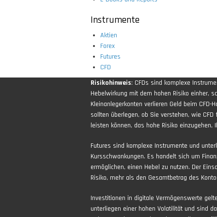
Instrumente
Aktien
Forex
Futures
CFD
Risikohinweis
: CFDs sind komplexe Instrum
Hebelwirkung mit dem hohen Risiko einher, sch
Kleinanlegerkonten verlieren Geld beim CFD-H
sollten überlegen, ob Sie verstehen, wie CFD 
leisten können, das hohe Risiko einzugehen, Ih
Futures sind komplexe Instrumente und unter
Kursschwankungen. Es handelt sich um Finan
ermöglichen, einen Hebel zu nutzen. Der Eins
Risiko, mehr als den Gesamtbetrag des Kontos
Investitionen in digitale Vermögenswerte gel
unterliegen einer hohen Volatilität und sind d