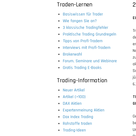
Traden-Lernen
2
Basiswissen für Trader
E
Wie fangen Sie an?
3 klassische Tradingfehler
T
Praktische Trading Grundregeln
d
Tipps von Profi-Tradern
er
Interviews mit Profi-Tradern
N
Brokerwahl
z
Forum, Seminare und Webinare
a
Gratis Trading E-Books
S
j
Trading-Information
6,
Neuer Artikel
Artikel (>100)
T
DAX Aktien
G
Expertenmeinung Aktien
G
Dax Index Trading
b
Rohstoffe traden
U
Trading-Ideen