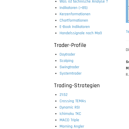
Was ist technische Analyse ?
Indikatoren (>85)
Kerzenformationen
Chartformationen
E-Book Indikatoren
T
Handelssignale nach Maß
Trader-Profile
D
Daytrader
Scalping
S
Swingtrader
M
Systemtrader
R.
Trading-Strategien
21:52
Crossing TEMAs
Dynamic RSI
Ichimoku TKC
MACD Triple
Morning Angler