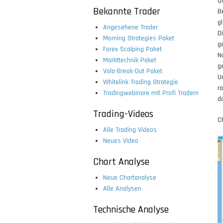
Q
Bekannte Trader
B
g
Angesehene Trader
D
Morning Strategies Paket
g
Forex Scalping Paket
N
Markttechnik Paket
g
Vola-Break-Out Paket
U
Whitelink Trading Strategie
r
Tradingwebinare mit Profi Tradern
d
Trading-Videos
C
Alle Trading Videos
Neues Video
Chart Analyse
Neue Chartanalyse
Alle Analysen
Technische Analyse