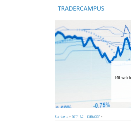
Direkt
zum
Inhalt
Mit welche
Startseite
>
2017.12.21 - EUR/GBP
>
Pfadnavigation