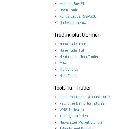
Morning Buy EU
Open Trade
Range Leader S&P500
Und viele mehr...
Tradingplattformen
NanoTrader Free
NanoTrader Full
Neuigkeiten NanoTrader
MT4
MultiCharts
NinjaTrader
Tools für Trader
Real-time Demo CFD und Forex
Real-time Demo für Futures
WHS Techscan
Trading Leitfaden
Newsletter Market Signals
E-Books und Reports