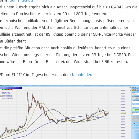
uelle:
Daniel Schütz
ei einem Rutsch ergäbe sich ein Anschlusspotenzial auf bis zu 6,4342, wo die
leitenden Durchschnitte der letzten 90 und 200 Tage warten.
ie technischen Indikatoren auf täglicher Berechnungsbasis präsentieren sich
emischt. Während der MACD ein positives Schnittmuster unterhalb seiner
ulllinie erzeugt hat, ist der RSI knapp oberhalb seiner 50-Punkte-Marke wieder
en Süden dreht.
m die prekäre Situation doch noch positiv aufzulösen, bedarf es nun eines
aschen Wiederanstiegs über die Glättung der letzten 38 Tage bei 6,6828. Erst
ann wäre die Bahn für die Bullen frei, den Widerstand bei 6,86 zu testen.
FD auf EURTRY im Tageschart – aus dem
Nanotrader: