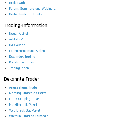
Brokerwahl
Forum, Seminare und Webinare
Gratis Trading E-Books
Trading-Information
Neuer Artikel
Artikel (>100)
DAX Aktien
Expertenmeinung Aktien
Dax Index Trading
Rohstoffe traden
Trading-Ideen
Bekannte Trader
Angesehene Trader
Morning Strategies Paket
Forex Scalping Paket
Markttechnik Paket
Vola-Break-Out Paket
Whitelink Trading Strategie