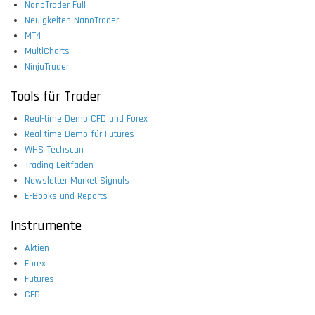
NanoTrader Full
Neuigkeiten NanoTrader
MT4
MultiCharts
NinjaTrader
Tools für Trader
Real-time Demo CFD und Forex
Real-time Demo für Futures
WHS Techscan
Trading Leitfaden
Newsletter Market Signals
E-Books und Reports
Instrumente
Aktien
Forex
Futures
CFD