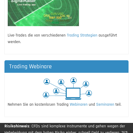
Live-Trades die von verschiedenen
Trading Strategien
ausgeführt
werden.
Trading Webinare
Nehmen Sie an kostenlosen Trading
Webinaren
und
Seminaren
teil.
Risikohinweis
: CFDs sind komplexe Instrumente und gehen wegen der
Hebelwirkung mit dem hohen Risiko einher, schnell Geld zu verlieren. 76%