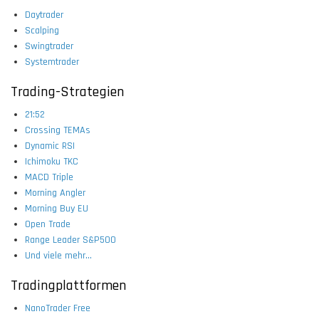
Daytrader
Scalping
Swingtrader
Systemtrader
Trading-Strategien
21:52
Crossing TEMAs
Dynamic RSI
Ichimoku TKC
MACD Triple
Morning Angler
Morning Buy EU
Open Trade
Range Leader S&P500
Und viele mehr...
Tradingplattformen
NanoTrader Free