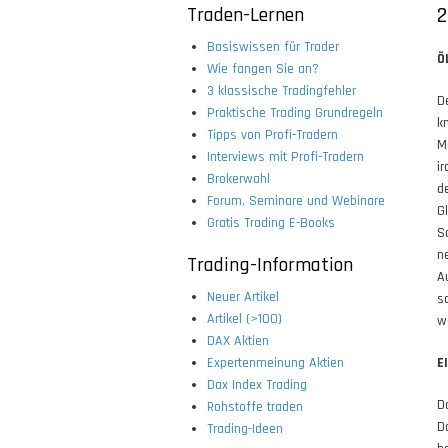
Traden-Lernen
2
Basiswissen für Trader
Ö
Wie fangen Sie an?
3 klassische Tradingfehler
D
Praktische Trading Grundregeln
k
Tipps von Profi-Tradern
M
Interviews mit Profi-Tradern
i
Brokerwahl
d
Forum, Seminare und Webinare
G
Gratis Trading E-Books
S
n
Trading-Information
A
Neuer Artikel
s
Artikel (>100)
w
DAX Aktien
Expertenmeinung Aktien
E
Dax Index Trading
D
Rohstoffe traden
D
Trading-Ideen