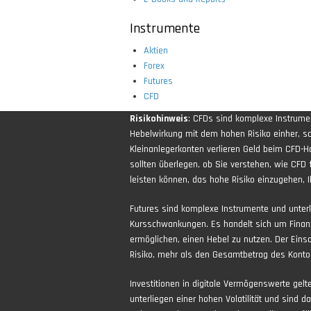
Instrumente
Aktien
Forex
Futures
CFD
Risikohinweis
: CFDs sind komplexe Instrum
Hebelwirkung mit dem hohen Risiko einher, sch
Kleinanlegerkonten verlieren Geld beim CFD-H
sollten überlegen, ob Sie verstehen, wie CFD 
leisten können, das hohe Risiko einzugehen, Ih
Futures sind komplexe Instrumente und unter
Kursschwankungen. Es handelt sich um Finan
ermöglichen, einen Hebel zu nutzen. Der Eins
Risiko, mehr als den Gesamtbetrag des Kontos
Investitionen in digitale Vermögenswerte gel
unterliegen einer hohen Volatilität und sind d