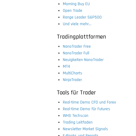
Morning Buy EU
Open Trade
Range Leader S&P500
Und viele mehr...
Tradingplattformen
NanoTrader Free
NanoTrader Full
Neuigkeiten NanoTrader
MT4
MultiCharts
NinjaTrader
Tools für Trader
Real-time Demo CFD und Forex
Real-time Demo für Futures
WHS Techscan
Trading Leitfaden
Newsletter Market Signals
E-Books und Reports