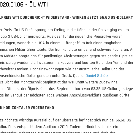
020.01.06 - ÖL WTI
LPREIS WTI DURCHBRICHT WIDERSTAND - WINKEN JETZT 66.60 US-DOLLAR?
er Preis für US-Erdöl sprang am Freitag in die Höhe. In der Spitze ging es um
napp 3 US-Dollar nordwärts. Auslöser für die neuerliche Preisrallye waren
eldungen, wonach die USA in einem Luftangriff im Irak einen ranghohen
ranischen Militärführer tötete. Der Iran kündigte umgehend schwere Rache an. A
en Märkten sorgte das für panikartige Absicherungen gegen steigende Ölpreise
leichzeitig wurden die Investoren risikoavers und kauften Gold, den Yen und de
chweizer Franken. Hochzinswährungen wie der australische Dollar und der
euseeländische Dollar gerieten unter Druck. Quelle:
Daniel Schütz
us Sicht der Markttechnik begünstigt der WTI-Chart weitere Zugewinne,
chließlich ist der Ölpreis über das Septemberhoch von 63,38 US-Dollar gestiege
as im Verlauf der nächsten Tage weitere Anschlussverkäufe auslösen dürfte.
IN HORIZONTALER WIDERSTAND
as nächste wichtige Kursziel auf der Oberseite befindet sich nun bei 66,60 US-
ollar. Dies entspricht dem Aprilhoch 2019. Zudem befindet sich hier ein