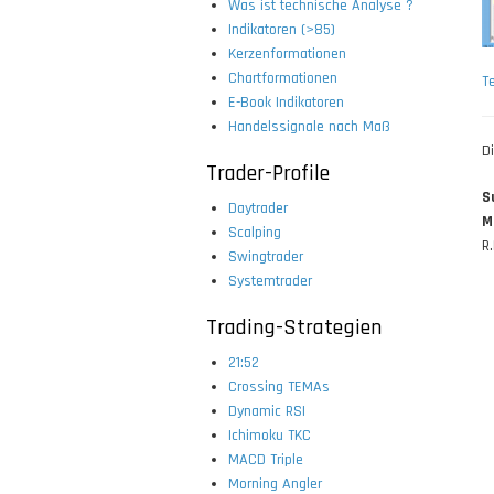
Was ist technische Analyse ?
Indikatoren (>85)
Kerzenformationen
Chartformationen
T
E-Book Indikatoren
Handelssignale nach Maß
D
Trader-Profile
S
Daytrader
M
Scalping
R.
Swingtrader
Systemtrader
Trading-Strategien
21:52
Crossing TEMAs
Dynamic RSI
Ichimoku TKC
MACD Triple
Morning Angler