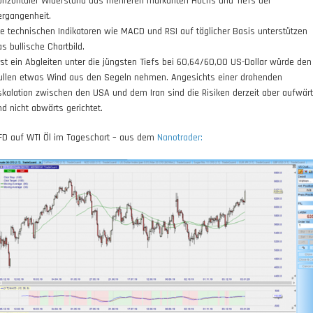
orizontaler Widerstand aus mehreren markanten Hochs und Tiefs der
ergangenheit.
ie technischen Indikatoren wie MACD und RSI auf täglicher Basis unterstützen
s bullische Chartbild.
rst ein Abgleiten unter die jüngsten Tiefs bei 60,64/60,00 US-Dollar würde den
ullen etwas Wind aus den Segeln nehmen. Angesichts einer drohenden
skalation zwischen den USA und dem Iran sind die Risiken derzeit aber aufwär
nd nicht abwärts gerichtet.
FD auf WTI Öl im Tageschart – aus dem
Nanotrader: