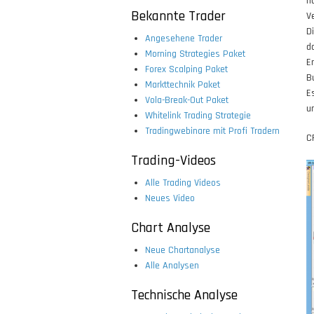
h
Bekannte Trader
V
D
Angesehene Trader
da
Morning Strategies Paket
E
Forex Scalping Paket
B
Markttechnik Paket
E
Vola-Break-Out Paket
u
Whitelink Trading Strategie
Tradingwebinare mit Profi Tradern
C
Trading-Videos
Alle Trading Videos
Neues Video
Chart Analyse
Neue Chartanalyse
Alle Analysen
Technische Analyse