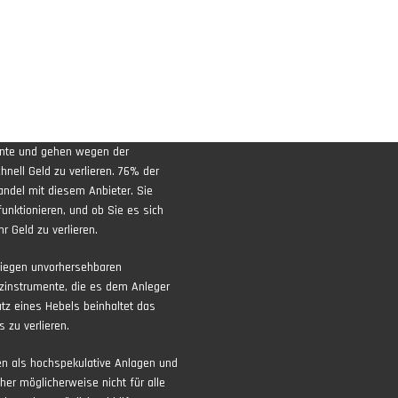
ente und gehen wegen der
nell Geld zu verlieren. 76% der
andel mit diesem Anbieter. Sie
funktionieren, und ob Sie es sich
r Geld zu verlieren.
liegen unvorhersehbaren
zinstrumente, die es dem Anleger
atz eines Hebels beinhaltet das
 zu verlieren.
ten als hochspekulative Anlagen und
aher möglicherweise nicht für alle