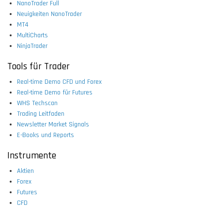
NanoTrader Full
Neuigkeiten NanoTrader
MT4
MultiCharts
NinjaTrader
Tools für Trader
Real-time Demo CFD und Forex
Real-time Demo für Futures
WHS Techscan
Trading Leitfaden
Newsletter Market Signals
E-Books und Reports
Instrumente
Aktien
Forex
Futures
CFD