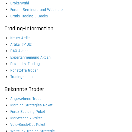
Brokerwahl
Forum, Seminare und Webinare
Gratis Trading E-Books
Trading-Information
Neuer Artikel
Artikel (>100)
DAX Aktien
Expertenmeinung Aktien
Dax Index Trading
Rohstoffe traden
Trading-Ideen
Bekannte Trader
Angesehene Trader
Morning Strategies Paket
Forex Scalping Paket
Markttechnik Paket
Vola-Break-Out Paket
Whitelink Trading Strategie