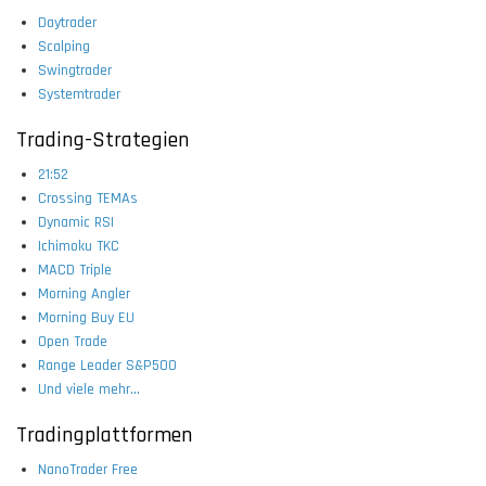
Daytrader
Scalping
Swingtrader
Systemtrader
Trading-Strategien
21:52
Crossing TEMAs
Dynamic RSI
Ichimoku TKC
MACD Triple
Morning Angler
Morning Buy EU
Open Trade
Range Leader S&P500
Und viele mehr...
Tradingplattformen
NanoTrader Free