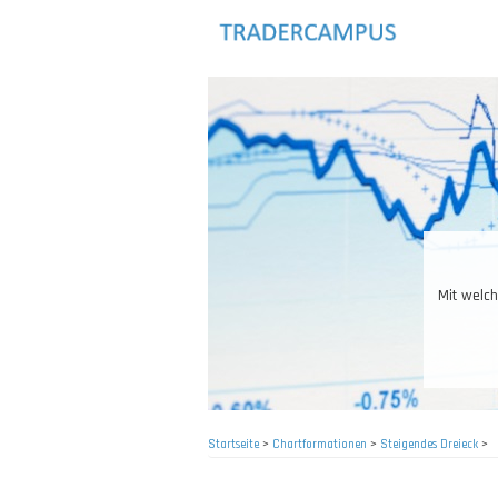
Direkt
zum
Inhalt
Mit welchen
Startseite
>
Chartformationen
>
Steigendes Dreieck
>
Pfadnavigation