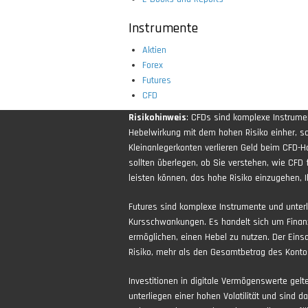
Instrumente
Aktien
Forex
Futures
CFD
Risikohinweis
: CFDs sind komplexe Instrum
Hebelwirkung mit dem hohen Risiko einher, sch
Kleinanlegerkonten verlieren Geld beim CFD-H
sollten überlegen, ob Sie verstehen, wie CFD 
leisten können, das hohe Risiko einzugehen, Ih
Futures sind komplexe Instrumente und unter
Kursschwankungen. Es handelt sich um Finan
ermöglichen, einen Hebel zu nutzen. Der Eins
Risiko, mehr als den Gesamtbetrag des Kontos
Investitionen in digitale Vermögenswerte gel
unterliegen einer hohen Volatilität und sind d