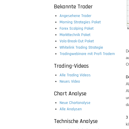
Bekannte Trader
Angesehene Trader
Morning Strategies Paket
Forex Scalping Paket
Markttechnik Paket
Vola-Break-Out Paket
Whitelink Trading Strategie
D
Tradingwebinare mit Profi Tradern
a
Trading-Videos
O
Alle Trading Videos
D
Neues Video
A
A
Chart Analyse
u
Neue Chartanalyse
d
Alle Analysen
3
Technische Analyse
kl