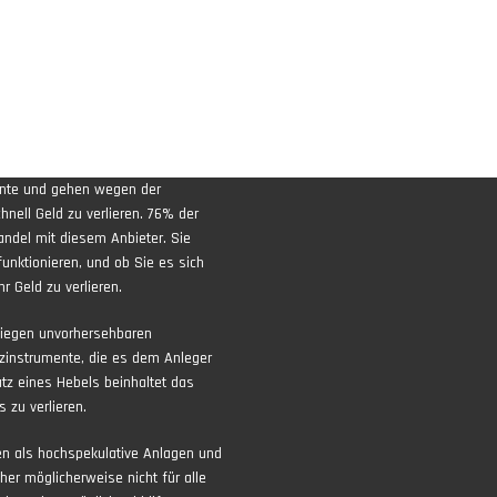
ente und gehen wegen der
nell Geld zu verlieren. 76% der
andel mit diesem Anbieter. Sie
funktionieren, und ob Sie es sich
r Geld zu verlieren.
liegen unvorhersehbaren
zinstrumente, die es dem Anleger
atz eines Hebels beinhaltet das
 zu verlieren.
ten als hochspekulative Anlagen und
aher möglicherweise nicht für alle