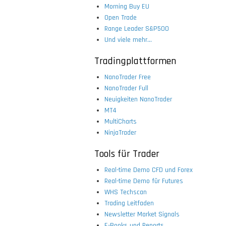
Morning Buy EU
Open Trade
Range Leader S&P500
Und viele mehr...
Tradingplattformen
NanoTrader Free
NanoTrader Full
Neuigkeiten NanoTrader
MT4
MultiCharts
NinjaTrader
Tools für Trader
Real-time Demo CFD und Forex
Real-time Demo für Futures
WHS Techscan
Trading Leitfaden
Newsletter Market Signals
E-Books und Reports