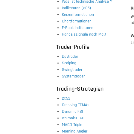
Was ist technische Analyse ?
Indikatoren (>85)
K
Kerzenformationen
g
Chartformationen
a
E-Book Indikatoren
Handelssignale nach Maß
W
U
Trader-Profile
Daytrader
Scalping
Swingtrader
Systemtrader
Trading-Strategien
21:52
Crossing TEMAs
Dynamic RSI
Ichimoku TKC
MACD Triple
Morning Angler