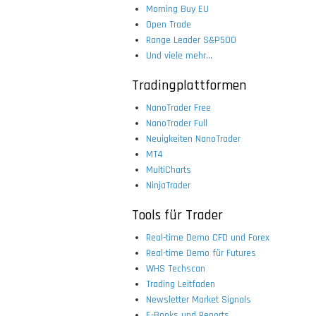
Morning Buy EU
Open Trade
Range Leader S&P500
Und viele mehr...
Tradingplattformen
NanoTrader Free
NanoTrader Full
Neuigkeiten NanoTrader
MT4
MultiCharts
NinjaTrader
Tools für Trader
Real-time Demo CFD und Forex
Real-time Demo für Futures
WHS Techscan
Trading Leitfaden
Newsletter Market Signals
E-Books und Reports