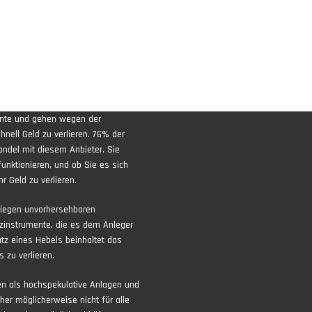
ente und gehen wegen der
nell Geld zu verlieren. 76% der
andel mit diesem Anbieter. Sie
funktionieren, und ob Sie es sich
r Geld zu verlieren.
liegen unvorhersehbaren
zinstrumente, die es dem Anleger
atz eines Hebels beinhaltet das
 zu verlieren.
ten als hochspekulative Anlagen und
aher möglicherweise nicht für alle