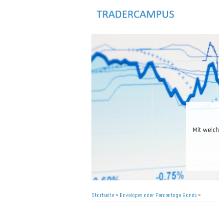
Direkt
zum
Inhalt
Mit welch
Startseite
>
Envelopes oder Percentage Bands
>
Pfadnavigation