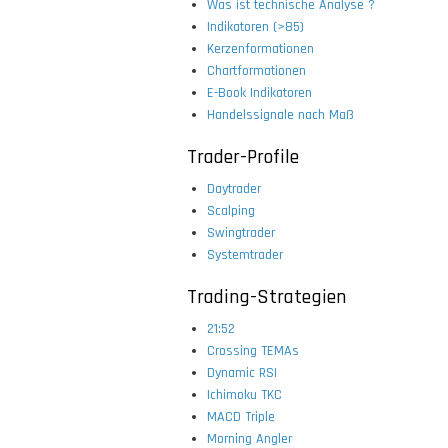
Was ist technische Analyse ?
Indikatoren (>85)
Kerzenformationen
Chartformationen
E-Book Indikatoren
Handelssignale nach Maß
Trader-Profile
Daytrader
Scalping
Swingtrader
Systemtrader
Trading-Strategien
21:52
Crossing TEMAs
Dynamic RSI
Ichimoku TKC
MACD Triple
Morning Angler