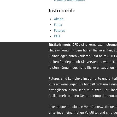
Instrumente
Aktien
Forex
Futures
CFD
Risikohinweis
: CFDs sind komplexe Instrum
Hebelwirkung mit dem hohen Risiko einher, sch
Kleinanlegerkonten verlieren Geld beim CFD-H
sollten überlegen, ob Sie verstehen, wie CFD 
leisten können, das hohe Risiko einzugehen, Ih
Futures sind komplexe Instrumente und unter
Kursschwankungen. Es handelt sich um Finan
ermöglichen, einen Hebel zu nutzen. Der Eins
Risiko, mehr als den Gesamtbetrag des Kontos
Investitionen in digitale Vermögenswerte gel
unterliegen einer hohen Volatilität und sind d