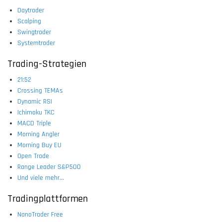
Daytrader
Scalping
Swingtrader
Systemtrader
Trading-Strategien
21:52
Crossing TEMAs
Dynamic RSI
Ichimoku TKC
MACD Triple
Morning Angler
Morning Buy EU
Open Trade
Range Leader S&P500
Und viele mehr...
Tradingplattformen
NanoTrader Free