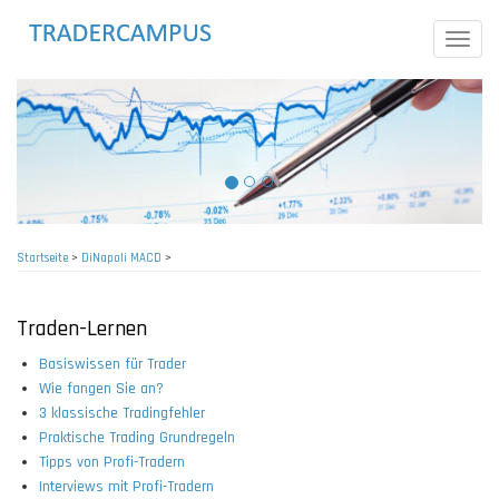
Direkt
zum
Toggle
Inhalt
naviga
Startseite
>
DiNapoli MACD
>
Pfadnavigation
Traden-Lernen
Basiswissen für Trader
Wie fangen Sie an?
3 klassische Tradingfehler
Praktische Trading Grundregeln
Tipps von Profi-Tradern
Interviews mit Profi-Tradern