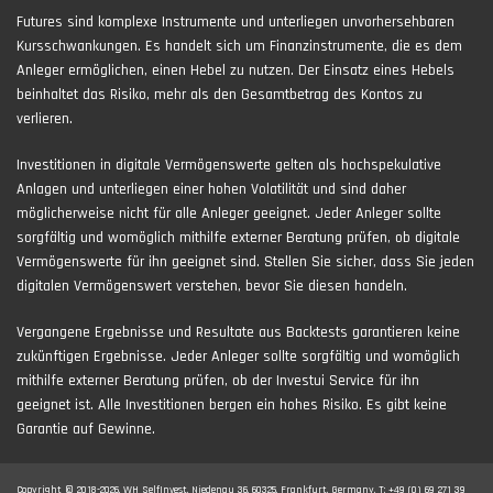
Futures sind komplexe Instrumente und unterliegen unvorhersehbaren
Kursschwankungen. Es handelt sich um Finanzinstrumente, die es dem
Anleger ermöglichen, einen Hebel zu nutzen. Der Einsatz eines Hebels
beinhaltet das Risiko, mehr als den Gesamtbetrag des Kontos zu
verlieren.
Investitionen in digitale Vermögenswerte gelten als hochspekulative
Anlagen und unterliegen einer hohen Volatilität und sind daher
möglicherweise nicht für alle Anleger geeignet. Jeder Anleger sollte
sorgfältig und womöglich mithilfe externer Beratung prüfen, ob digitale
Vermögenswerte für ihn geeignet sind. Stellen Sie sicher, dass Sie jeden
digitalen Vermögenswert verstehen, bevor Sie diesen handeln.
Vergangene Ergebnisse und Resultate aus Backtests garantieren keine
zukünftigen Ergebnisse. Jeder Anleger sollte sorgfältig und womöglich
mithilfe externer Beratung prüfen, ob der Investui Service für ihn
geeignet ist. Alle Investitionen bergen ein hohes Risiko. Es gibt keine
Garantie auf Gewinne.
Copyright © 2018-2026. WH SelfInvest, Niedenau 36, 60325, Frankfurt, Germany. T: +49 (0) 69 271 39