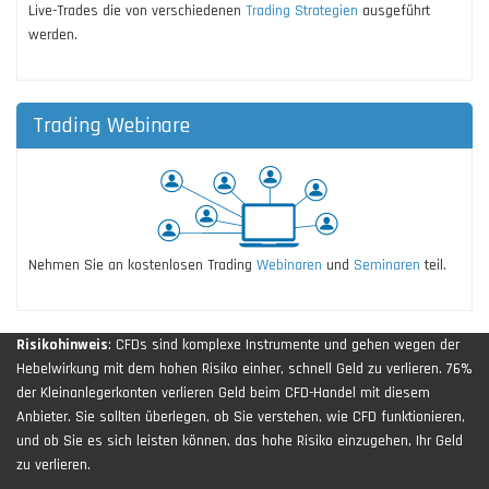
Live-Trades die von verschiedenen
Trading Strategien
ausgeführt
werden.
Trading Webinare
Nehmen Sie an kostenlosen Trading
Webinaren
und
Seminaren
teil.
Risikohinweis
: CFDs sind komplexe Instrumente und gehen wegen der
Hebelwirkung mit dem hohen Risiko einher, schnell Geld zu verlieren. 76%
der Kleinanlegerkonten verlieren Geld beim CFD-Handel mit diesem
Anbieter. Sie sollten überlegen, ob Sie verstehen, wie CFD funktionieren,
und ob Sie es sich leisten können, das hohe Risiko einzugehen, Ihr Geld
zu verlieren.