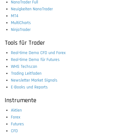
NanoTrader Full
Neuigkeiten NanoTrader
MT4
MultiCharts
NinjaTrader
Tools für Trader
Real-time Demo CFD und Forex
Real-time Demo für Futures
WHS Techscan
Trading Leitfaden
Newsletter Market Signals
E-Books und Reports
Instrumente
Aktien
Forex
Futures
CFD