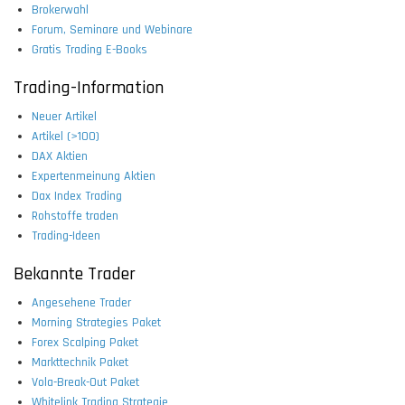
Brokerwahl
Forum, Seminare und Webinare
Gratis Trading E-Books
Trading-Information
Neuer Artikel
Artikel (>100)
DAX Aktien
Expertenmeinung Aktien
Dax Index Trading
Rohstoffe traden
Trading-Ideen
Bekannte Trader
Angesehene Trader
Morning Strategies Paket
Forex Scalping Paket
Markttechnik Paket
Vola-Break-Out Paket
Whitelink Trading Strategie