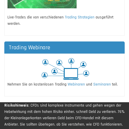
Live-Trades die von verschiedenen
Trading Strategien
ausgeführt
werden.
Trading Webinare
Nehmen Sie an kostenlosen Trading
Webinaren
und
Seminaren
teil.
Risikohinweis
: CFDs sind komplexe Instrumente und gehen wegen der
Hebelwirkung mit dem hohen Risiko einher, schnell Geld zu verlieren. 76%
der Kleinanlegerkonten verlieren Geld beim CFD-Handel mit diesem
Anbieter. Sie sollten überlegen, ob Sie verstehen, wie CFD funktionieren,