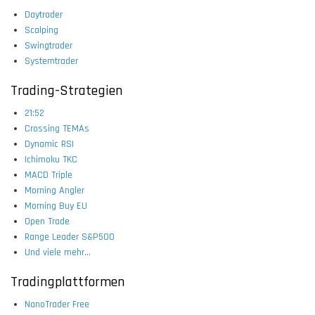
Daytrader
Scalping
Swingtrader
Systemtrader
Trading-Strategien
21:52
Crossing TEMAs
Dynamic RSI
Ichimoku TKC
MACD Triple
Morning Angler
Morning Buy EU
Open Trade
Range Leader S&P500
Und viele mehr...
Tradingplattformen
NanoTrader Free