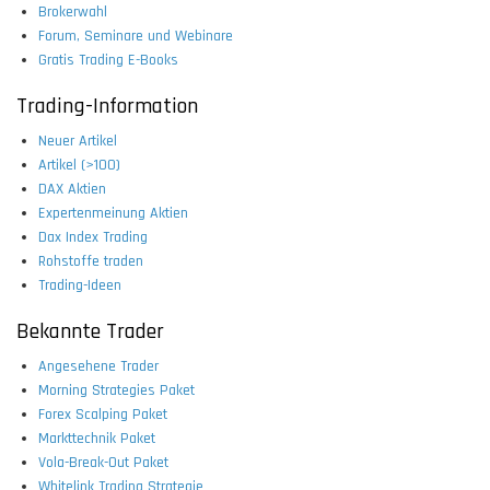
Brokerwahl
Forum, Seminare und Webinare
Gratis Trading E-Books
Trading-Information
Neuer Artikel
Artikel (>100)
DAX Aktien
Expertenmeinung Aktien
Dax Index Trading
Rohstoffe traden
Trading-Ideen
Bekannte Trader
Angesehene Trader
Morning Strategies Paket
Forex Scalping Paket
Markttechnik Paket
Vola-Break-Out Paket
Whitelink Trading Strategie