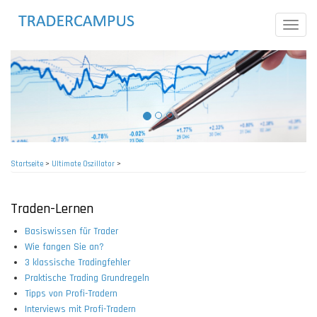
Direkt
zum
Toggle
Inhalt
naviga
Startseite
>
Ultimate Oszillator
>
Pfadnavigation
Traden-Lernen
Basiswissen für Trader
Wie fangen Sie an?
3 klassische Tradingfehler
Praktische Trading Grundregeln
Tipps von Profi-Tradern
Interviews mit Profi-Tradern