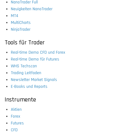
NanoTrader Full
Neuigkeiten NanoTrader
MT4
MultiCharts
NinjaTrader
Tools für Trader
Real-time Demo CFD und Forex
Real-time Demo für Futures
WHS Techscan
Trading Leitfaden
Newsletter Market Signals
E-Books und Reports
Instrumente
Aktien
Forex
Futures
CFD