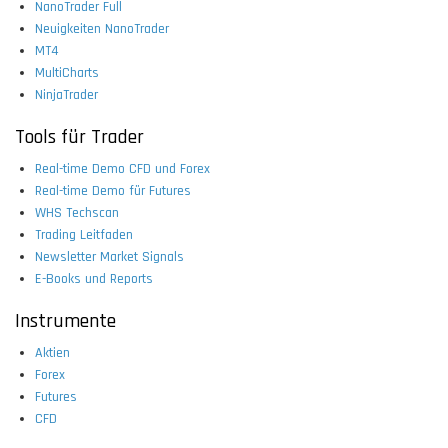
NanoTrader Full
Neuigkeiten NanoTrader
MT4
MultiCharts
NinjaTrader
Tools für Trader
Real-time Demo CFD und Forex
Real-time Demo für Futures
WHS Techscan
Trading Leitfaden
Newsletter Market Signals
E-Books und Reports
Instrumente
Aktien
Forex
Futures
CFD