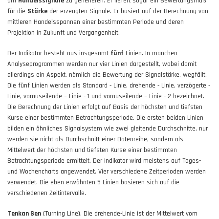
um
Handelssignale
zu generieren. Er liefert sogar ein Bewertungsmaß
für die
Stärke
der erzeugten Signale. Er basiert auf der Berechnung von
mittleren Handelsspannen einer bestimmten Periode und deren
Projektion in Zukunft und Vergangenheit.
Der Indikator besteht aus insgesamt
fünf
Linien. In manchen
Analyseprogrammen werden nur vier Linien dargestellt, wobei damit
allerdings ein Aspekt, nämlich die Bewertung der Signalstärke, wegfällt.
Die fünf Linien werden als Standard - Linie, drehende - Linie, verzögerte -
Linie, vorauseilende – Linie - 1 und vorauseilende – Linie - 2 bezeichnet.
Die Berechnung der Linien erfolgt auf Basis der höchsten und tiefsten
Kurse einer bestimmten Betrachtungsperiode. Die ersten beiden Linien
bilden ein ähnliches Signalsystem wie zwei gleitende Durchschnitte, nur
werden sie nicht als Durchschnitt einer Datenreihe, sondern als
Mittelwert der höchsten und tiefsten Kurse einer bestimmten
Betrachtungsperiode ermittelt. Der Indikator wird meistens auf Tages-
und Wochencharts angewendet. Vier verschiedene Zeitperioden werden
verwendet. Die eben erwähnten 5 Linien basieren sich auf die
verschiedenen Zeitintervalle.
Tenkan Sen
(Turning Line). Die drehende-Linie ist der Mittelwert vom