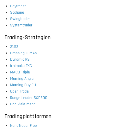
Daytrader
Scalping
Swingtrader
Systemtrader
Trading-Strategien
21:52
Crossing TEMAs
Dynamic RSI
Ichimoku TKC
MACD Triple
Morning Angler
Morning Buy EU
Open Trade
Range Leader S&P500
Und viele mehr...
Tradingplattformen
NanoTrader Free