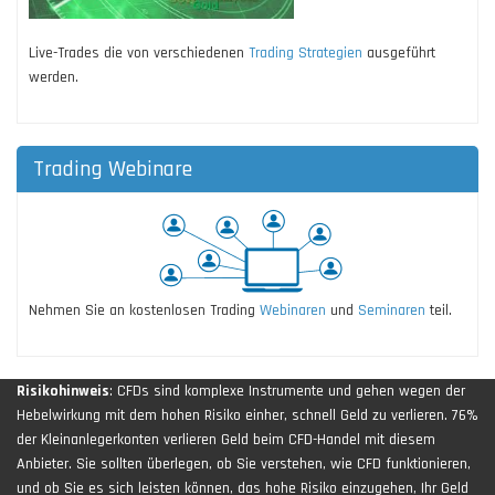
Live-Trades die von verschiedenen
Trading Strategien
ausgeführt
werden.
Trading Webinare
Nehmen Sie an kostenlosen Trading
Webinaren
und
Seminaren
teil.
Risikohinweis
: CFDs sind komplexe Instrumente und gehen wegen der
Hebelwirkung mit dem hohen Risiko einher, schnell Geld zu verlieren. 76%
der Kleinanlegerkonten verlieren Geld beim CFD-Handel mit diesem
Anbieter. Sie sollten überlegen, ob Sie verstehen, wie CFD funktionieren,
und ob Sie es sich leisten können, das hohe Risiko einzugehen, Ihr Geld