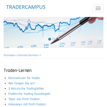
Direkt
zum
Toggle
Inhalt
naviga
Startseite
>
Ultimate Oszillator
>
Pfadnavigation
Traden-Lernen
Basiswissen für Trader
Wie fangen Sie an?
3 klassische Tradingfehler
Praktische Trading Grundregeln
Tipps von Profi-Tradern
Interviews mit Profi-Tradern