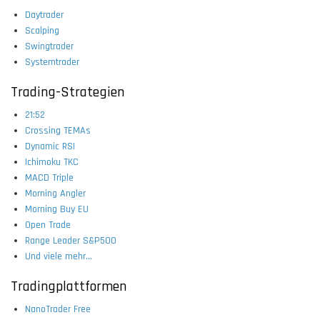
Daytrader
Scalping
Swingtrader
Systemtrader
Trading-Strategien
21:52
Crossing TEMAs
Dynamic RSI
Ichimoku TKC
MACD Triple
Morning Angler
Morning Buy EU
Open Trade
Range Leader S&P500
Und viele mehr...
Tradingplattformen
NanoTrader Free