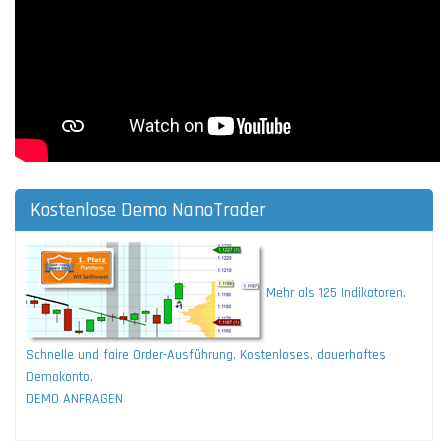
Kostenlose Demo NanoTrader
Mehr als 125 Indikatoren.
Schnelle und faire Order-Ausführung. Kostenloses, dauerhaftes
Demokonto.
DEMO ANFRAGEN