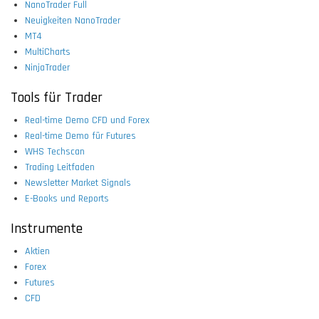
NanoTrader Full
Neuigkeiten NanoTrader
MT4
MultiCharts
NinjaTrader
Tools für Trader
Real-time Demo CFD und Forex
Real-time Demo für Futures
WHS Techscan
Trading Leitfaden
Newsletter Market Signals
E-Books und Reports
Instrumente
Aktien
Forex
Futures
CFD