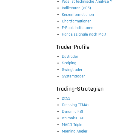
Was ist technische Analyse ?
Indikatoren (>85)
Kerzenformationen
Chartformationen
E-Book Indikatoren
Handelssignale nach Maß
Trader-Profile
Daytrader
Scalping
Swingtrader
Systemtrader
Trading-Strategien
21:52
Crossing TEMAs
Dynamic RSI
Ichimoku TKC
MACD Triple
Morning Angler