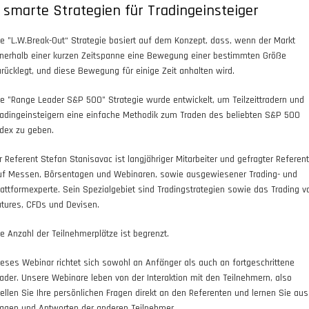
 smarte Strategien für Tradingeinsteiger
ie "L.W.Break-Out“ Strategie basiert auf dem Konzept, dass, wenn der Markt
nnerhalb einer kurzen Zeitspanne eine Bewegung einer bestimmten Größe
urücklegt, und diese Bewegung für einige Zeit anhalten wird.
ie "Range Leader S&P 500" Strategie wurde entwickelt, um Teilzeittradern und
radingeinsteigern eine einfache Methodik zum Traden des beliebten S&P 500
ndex zu geben.
hr Referent Stefan Stanisavac ist langjähriger Mitarbeiter und gefragter Referent
uf Messen, Börsentagen und Webinaren, sowie ausgewiesener Trading- und
lattformexperte. Sein Spezialgebiet sind Tradingstrategien sowie das Trading v
utures, CFDs und Devisen.
ie Anzahl der Teilnehmerplätze ist begrenzt.
ieses Webinar richtet sich sowohl an Anfänger als auch an fortgeschrittene
rader. Unsere Webinare leben von der Interaktion mit den Teilnehmern, also
tellen Sie Ihre persönlichen Fragen direkt an den Referenten und lernen Sie aus
ragen und Antworten der anderen Teilnehmer.