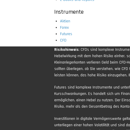
Instrumente
Aktien
Forex
Futures
CFD
Risikohinweis
: CFDs sind komplexe Instrum
Hebelwirkung mit dem hohen Risiko einher, sch
Kleinanlegerkonten verlieren Geld beim CFD-H
sollten überlegen, ob Sie verstehen, wie CFD 
leisten können, das hohe Risiko einzugehen, Ih
Futures sind komplexe Instrumente und unter
Kursschwankungen. Es handelt sich um Finan
ermöglichen, einen Hebel zu nutzen. Der Eins
Risiko, mehr als den Gesamtbetrag des Kontos
Investitionen in digitale Vermögenswerte gel
unterliegen einer hohen Volatilität und sind d