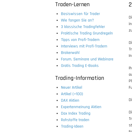
Traden-Lernen
2
Basiswissen für Trader
D
Wie fangen Sie an?
i
3 klassische Tradingfehler
z
Praktische Trading Grundregeln
Tipps von Profi-Tradern
D
Interviews mit Profi-Tradern
T
Brokerwahl
I
Forum, Seminare und Webinare
Gratis Trading E-Books
I
a
Trading-Information
P
Neuer Artikel
F
Artikel (>100)
D
DAX Aktien
Expertenmeinung Aktien
D
Dax Index Trading
T
Rohstoffe traden
s
Trading-Ideen
F