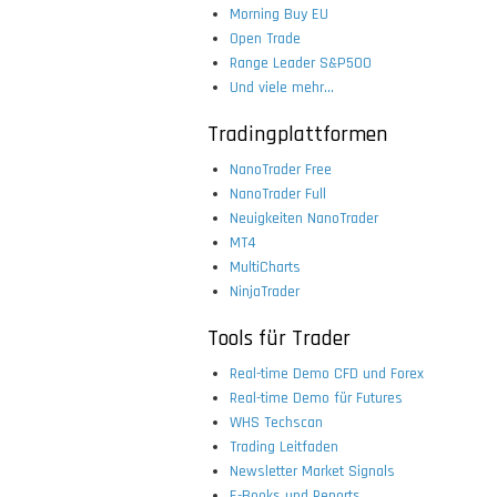
Morning Buy EU
Open Trade
Range Leader S&P500
Und viele mehr...
Tradingplattformen
NanoTrader Free
NanoTrader Full
Neuigkeiten NanoTrader
MT4
MultiCharts
NinjaTrader
Tools für Trader
Real-time Demo CFD und Forex
Real-time Demo für Futures
WHS Techscan
Trading Leitfaden
Newsletter Market Signals
E-Books und Reports