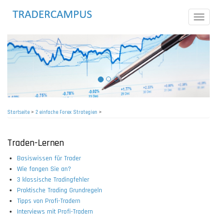
Direkt
zum
Toggle
Inhalt
naviga
Startseite
>
2 einfache Forex Strategien
>
Pfadnavigation
Traden-Lernen
Basiswissen für Trader
Wie fangen Sie an?
3 klassische Tradingfehler
Praktische Trading Grundregeln
Tipps von Profi-Tradern
Interviews mit Profi-Tradern