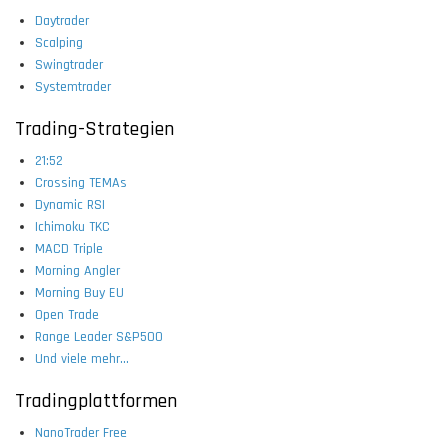
Daytrader
Scalping
Swingtrader
Systemtrader
Trading-Strategien
21:52
Crossing TEMAs
Dynamic RSI
Ichimoku TKC
MACD Triple
Morning Angler
Morning Buy EU
Open Trade
Range Leader S&P500
Und viele mehr...
Tradingplattformen
NanoTrader Free