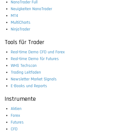
NanoTrader Full
Neuigkeiten NanoTrader
MT4
MultiCharts
NinjaTrader
Tools für Trader
Real-time Demo CFD und Forex
Real-time Demo für Futures
WHS Techscan
Trading Leitfaden
Newsletter Market Signals
E-Books und Reports
Instrumente
Aktien
Forex
Futures
CFD