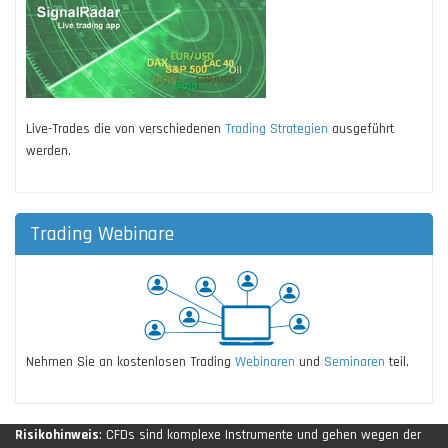
Live-Trades die von verschiedenen
Trading Strategien
ausgeführt
werden.
Trading Webinare
Nehmen Sie an kostenlosen Trading
Webinaren
und
Seminaren
teil.
Risikohinweis
: CFDs sind komplexe Instrumente und gehen wegen der