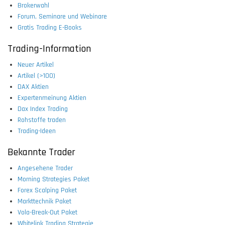
Brokerwahl
Forum, Seminare und Webinare
Gratis Trading E-Books
Trading-Information
Neuer Artikel
Artikel (>100)
DAX Aktien
Expertenmeinung Aktien
Dax Index Trading
Rohstoffe traden
Trading-Ideen
Bekannte Trader
Angesehene Trader
Morning Strategies Paket
Forex Scalping Paket
Markttechnik Paket
Vola-Break-Out Paket
Whitelink Trading Strategie