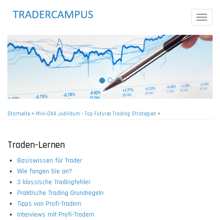
Direkt
zum
Toggle
Inhalt
naviga
Startseite
>
Mini-DAX Jubiläum - Top Futures Trading Strategien
>
Pfadnavigation
Traden-Lernen
Basiswissen für Trader
Wie fangen Sie an?
3 klassische Tradingfehler
Praktische Trading Grundregeln
Tipps von Profi-Tradern
Interviews mit Profi-Tradern