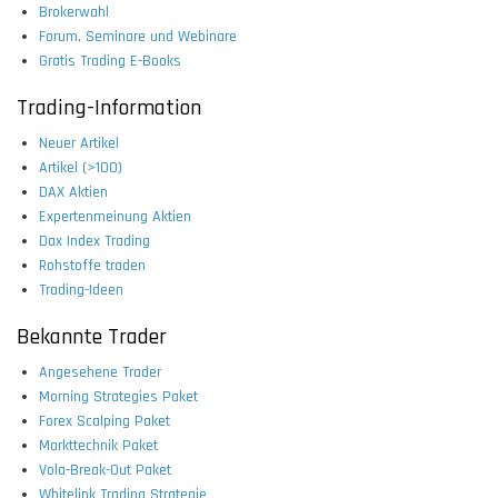
Brokerwahl
Forum, Seminare und Webinare
Gratis Trading E-Books
Trading-Information
Neuer Artikel
Artikel (>100)
DAX Aktien
Expertenmeinung Aktien
Dax Index Trading
Rohstoffe traden
Trading-Ideen
Bekannte Trader
Angesehene Trader
Morning Strategies Paket
Forex Scalping Paket
Markttechnik Paket
Vola-Break-Out Paket
Whitelink Trading Strategie