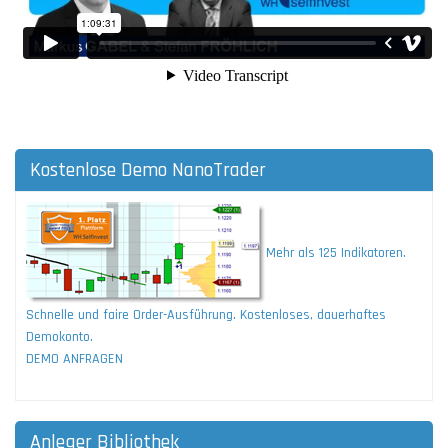
Kostenlose Demo NanoTrader
Mehr als 125 Indikatoren.
Schnelle und faire Order-Ausführung. Kostenloses, dauerhaftes
Demokonto.
DEMO ANFRAGEN
Anleger Bibliothek