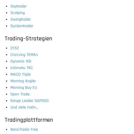
Daytrader
Scalping
Swingtrader
Systemtrader
Trading-Strategien
21:52
Crossing TEMAs
Dynamic RSI
Ichimoku TKC
MACD Triple
Morning Angler
Morning Buy EU
Open Trade
Range Leader S&P500
Und viele mehr...
Tradingplattformen
NanoTrader Free