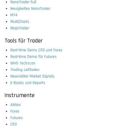
NanoTrader Full
Neuigkeiten NanoTrader
MT4
MultiCharts
NinjaTrader
Tools für Trader
Real-time Demo CFD und Forex
Real-time Demo für Futures
WHS Techscan
Trading Leitfaden
Newsletter Market Signals
E-Books und Reports
Instrumente
Aktien
Forex
Futures
CFD