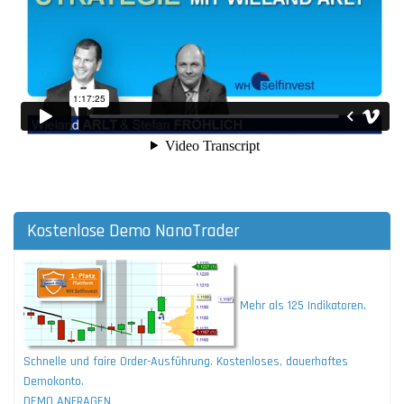
Kostenlose Demo NanoTrader
Mehr als 125 Indikatoren.
Schnelle und faire Order-Ausführung. Kostenloses, dauerhaftes
Demokonto.
DEMO ANFRAGEN