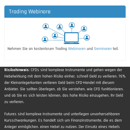
Trading Webinare
Nehmen Sie an kostenlosen Trading
Webinaren
und
Seminaren
teil.
Risikohinweis
: CFDs sind komplexe Instrumente und gehen wegen der
Hebelwirkung mit dem hohen Risiko einher, schnell Geld zu verlieren. 76%
der Kleinanlegerkonten verlieren Geld beim CFD-Handel mit diesem
Anbieter. Sie sollten überlegen, ob Sie verstehen, wie CFD funktionieren,
und ob Sie es sich leisten können, das hohe Risiko einzugehen, Ihr Geld
zu verlieren.
Futures sind komplexe Instrumente und unterliegen unvorhersehbaren
Kursschwankungen. Es handelt sich um Finanzinstrumente, die es dem
Anleger ermöglichen, einen Hebel zu nutzen. Der Einsatz eines Hebels