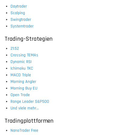
Daytrader
Scalping
Swingtrader
Systemtrader
Trading-Strategien
21:52
Crossing TEMAs
Dynamic RSI
Ichimoku TKC
MACD Triple
Morning Angler
Morning Buy EU
Open Trade
Range Leader S&P500
Und viele mehr...
Tradingplattformen
NanoTrader Free