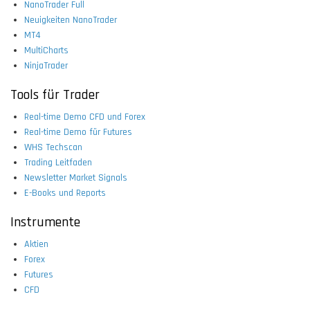
NanoTrader Full
Neuigkeiten NanoTrader
MT4
MultiCharts
NinjaTrader
Tools für Trader
Real-time Demo CFD und Forex
Real-time Demo für Futures
WHS Techscan
Trading Leitfaden
Newsletter Market Signals
E-Books und Reports
Instrumente
Aktien
Forex
Futures
CFD