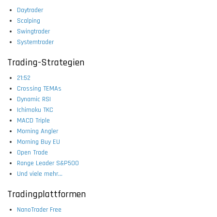
Daytrader
Scalping
Swingtrader
Systemtrader
Trading-Strategien
21:52
Crossing TEMAs
Dynamic RSI
Ichimoku TKC
MACD Triple
Morning Angler
Morning Buy EU
Open Trade
Range Leader S&P500
Und viele mehr...
Tradingplattformen
NanoTrader Free