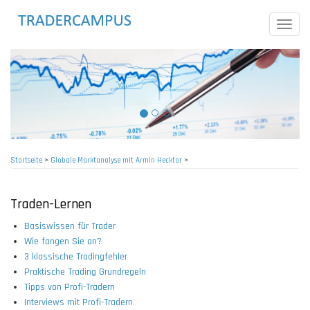
Direkt
zum
Toggle
Inhalt
naviga
Startseite
>
Globale Marktanalyse mit Armin Hecktor
>
Pfadnavigation
Traden-Lernen
Basiswissen für Trader
Wie fangen Sie an?
3 klassische Tradingfehler
Praktische Trading Grundregeln
Tipps von Profi-Tradern
Interviews mit Profi-Tradern