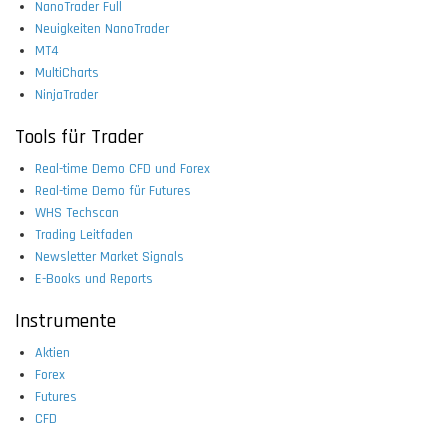
NanoTrader Full
Neuigkeiten NanoTrader
MT4
MultiCharts
NinjaTrader
Tools für Trader
Real-time Demo CFD und Forex
Real-time Demo für Futures
WHS Techscan
Trading Leitfaden
Newsletter Market Signals
E-Books und Reports
Instrumente
Aktien
Forex
Futures
CFD