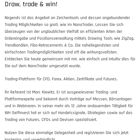
Draw, trade & win!
Nirgends ist das Angebot an Zeichentools und dessen angebundender
Trading Möglichkeiten so groß, wie im NanoTrader. Lassen Sie sich
überzeugen von der unglaublichen Vielfalt an effizienten Arten der
Ordereingabe und Positionsverwaltung mittels Drawing Tools wie ZigZag,
Trendkanälen, Fibo-Retracements & Co. Die naheliegendsten und
einfachsten Tradingmöglichkeiten sind oft die wirkungsvollsten.
Entdecken Sie heute gemeinsam mit mir, wie einfach und intuitiv dies für
Sie auf dem NanoTrader umgesetzt wurde.
Trading-Plattform für CFD, Forex, Aktien, Zertifikate und Futures.
Ihr Referent ist Marc Kiewitz. Er ist ausgewiesener Trading- und
Plattformexperte und bekannt durch Vorträge auf Messen, Börsentagen
und in Webinaren. In seiner mehr als 12 Jahre andauernden Tätigkeit für
WH SelfInvest hat er sich auf Handelssignale, Strategien sowie auf das
Trading von Futures, CFDs und Devisen spezialisiert.
Nutzen Sie diese einmalige Gelegenheit und registrieren Sie sich jetzt
kostenlos und unverbindlich!