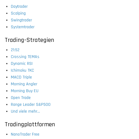
Daytrader
Scalping
Swingtrader
Systemtrader
Trading-Strategien
21:52
Crossing TEMAs
Dynamic RSI
Ichimoku TKC
MACD Triple
Morning Angler
Morning Buy EU
Open Trade
Range Leader S&P500
Und viele mehr...
Tradingplattformen
NanoTrader Free