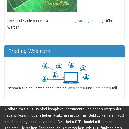
Live-Trades die von verschiedenen
Trading Strategien
ausgeführt
werden.
Trading Webinare
Nehmen Sie an kostenlosen Trading
Webinaren
und
Seminaren
teil.
Risikohinweis
: CFDs sind komplexe Instrumente und gehen wegen der
Hebelwirkung mit dem hohen Risiko einher, schnell Geld zu verlieren. 76%
der Kleinanlegerkonten verlieren Geld beim CFD-Handel mit diesem
Anbieter. Sie sollten überlegen, ob Sie verstehen, wie CFD funktionieren,