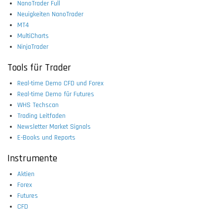
NanoTrader Full
Neuigkeiten NanoTrader
MT4
MultiCharts
NinjaTrader
Tools für Trader
Real-time Demo CFD und Forex
Real-time Demo für Futures
WHS Techscan
Trading Leitfaden
Newsletter Market Signals
E-Books und Reports
Instrumente
Aktien
Forex
Futures
CFD