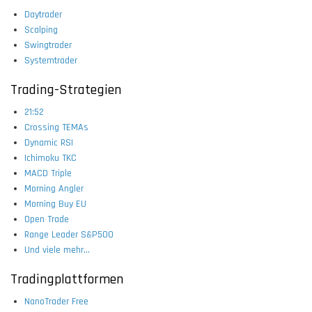
Daytrader
Scalping
Swingtrader
Systemtrader
Trading-Strategien
21:52
Crossing TEMAs
Dynamic RSI
Ichimoku TKC
MACD Triple
Morning Angler
Morning Buy EU
Open Trade
Range Leader S&P500
Und viele mehr...
Tradingplattformen
NanoTrader Free