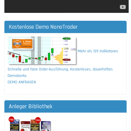
Kostenlose Demo NanoTrader
Mehr als 125 Indikatoren.
Schnelle und faire Order-Ausführung. Kostenloses, dauerhaftes
Demokonto.
DEMO ANFRAGEN
Anleger Bibliothek