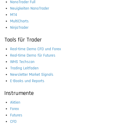
NanoTrader Full
Neuigkeiten NanoTrader
MT4
MultiCharts
NinjaTrader
Tools für Trader
Real-time Demo CFD und Forex
Real-time Demo für Futures
WHS Techscan
Trading Leitfaden
Newsletter Market Signals
E-Books und Reports
Instrumente
Aktien
Forex
Futures
CFD