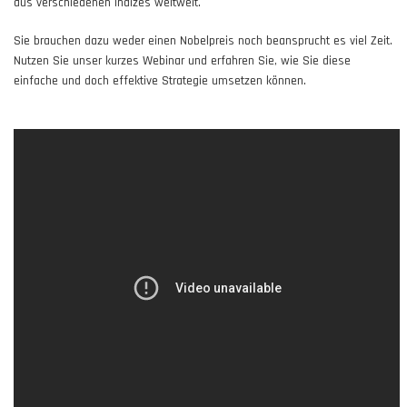
aus verschiedenen Indizes weltweit.
Sie brauchen dazu weder einen Nobelpreis noch beansprucht es viel Zeit.
Nutzen Sie unser kurzes Webinar und erfahren Sie, wie Sie diese
einfache und doch effektive Strategie umsetzen können.