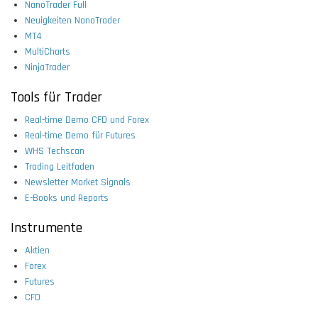
NanoTrader Full
Neuigkeiten NanoTrader
MT4
MultiCharts
NinjaTrader
Tools für Trader
Real-time Demo CFD und Forex
Real-time Demo für Futures
WHS Techscan
Trading Leitfaden
Newsletter Market Signals
E-Books und Reports
Instrumente
Aktien
Forex
Futures
CFD