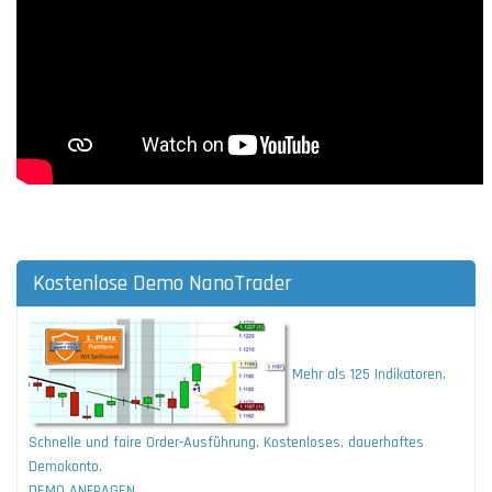
Kostenlose Demo NanoTrader
Mehr als 125 Indikatoren.
Schnelle und faire Order-Ausführung. Kostenloses, dauerhaftes
Demokonto.
DEMO ANFRAGEN