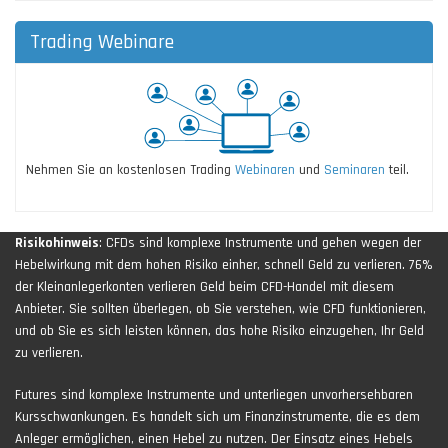
Trading Webinare
Nehmen Sie an kostenlosen Trading
Webinaren
und
Seminaren
teil.
Risikohinweis
: CFDs sind komplexe Instrumente und gehen wegen der
Hebelwirkung mit dem hohen Risiko einher, schnell Geld zu verlieren. 76%
der Kleinanlegerkonten verlieren Geld beim CFD-Handel mit diesem
Anbieter. Sie sollten überlegen, ob Sie verstehen, wie CFD funktionieren,
und ob Sie es sich leisten können, das hohe Risiko einzugehen, Ihr Geld
zu verlieren.
Futures sind komplexe Instrumente und unterliegen unvorhersehbaren
Kursschwankungen. Es handelt sich um Finanzinstrumente, die es dem
Anleger ermöglichen, einen Hebel zu nutzen. Der Einsatz eines Hebels