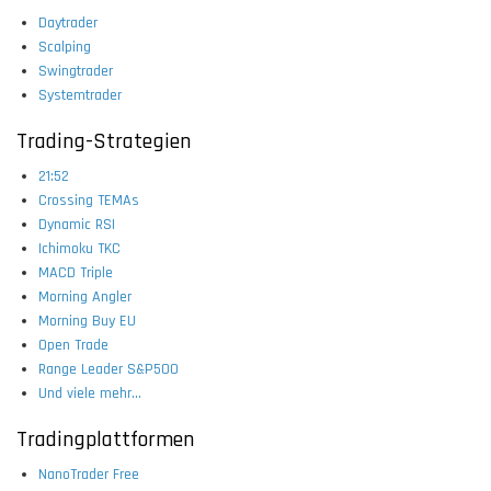
Daytrader
Scalping
Swingtrader
Systemtrader
Trading-Strategien
21:52
Crossing TEMAs
Dynamic RSI
Ichimoku TKC
MACD Triple
Morning Angler
Morning Buy EU
Open Trade
Range Leader S&P500
Und viele mehr...
Tradingplattformen
NanoTrader Free