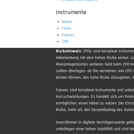
Instrumente
Aktien
Forex
Futures
CFD
Risikohinweis
: CFDs sind komplexe Instrum
Hebelwirkung mit dem hohen Risiko einher, sch
Kleinanlegerkonten verlieren Geld beim CFD-H
sollten überlegen, ob Sie verstehen, wie CFD 
leisten können, das hohe Risiko einzugehen, Ih
Futures sind komplexe Instrumente und unter
Kursschwankungen. Es handelt sich um Finan
ermöglichen, einen Hebel zu nutzen. Der Eins
Risiko, mehr als den Gesamtbetrag des Kontos
Investitionen in digitale Vermögenswerte gel
unterliegen einer hohen Volatilität und sind d