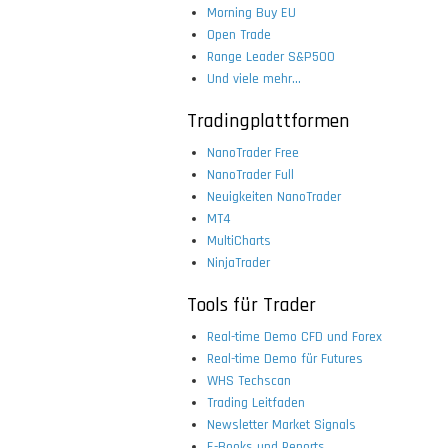
Morning Buy EU
Open Trade
Range Leader S&P500
Und viele mehr...
Tradingplattformen
NanoTrader Free
NanoTrader Full
Neuigkeiten NanoTrader
MT4
MultiCharts
NinjaTrader
Tools für Trader
Real-time Demo CFD und Forex
Real-time Demo für Futures
WHS Techscan
Trading Leitfaden
Newsletter Market Signals
E-Books und Reports