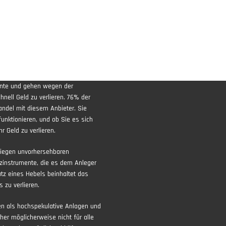
ente und gehen wegen der
nell Geld zu verlieren. 76% der
andel mit diesem Anbieter. Sie
funktionieren, und ob Sie es sich
r Geld zu verlieren.
liegen unvorhersehbaren
zinstrumente, die es dem Anleger
atz eines Hebels beinhaltet das
 zu verlieren.
ten als hochspekulative Anlagen und
aher möglicherweise nicht für alle