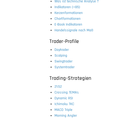
Was ist technische Analyse ?
Indikatoren (>85)
Kerzenformationen
Chartformationen
E-Book Indikatoren
Handelssignale nach Maß
Trader-Profile
Daytrader
Scalping
Swingtrader
Systemtrader
Trading-Strategien
21:52
Crossing TEMAs
Dynamic RSI
Ichimoku TKC
MACD Triple
Morning Angler