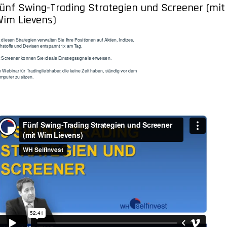
ünf Swing-Trading Strategien und Screener (mit
im Lievens)
t diesen Strategien verwalten Sie Ihre Positionen auf Aktien, Indizes,
hstoffe und Devisen entspannt 1x am Tag.
t Screener können Sie ideale Einstiegssignale erweisen.
n Webinar für Tradingliebhaber, die keine Zeit haben, ständig vor dem
mputer zu sitzen.