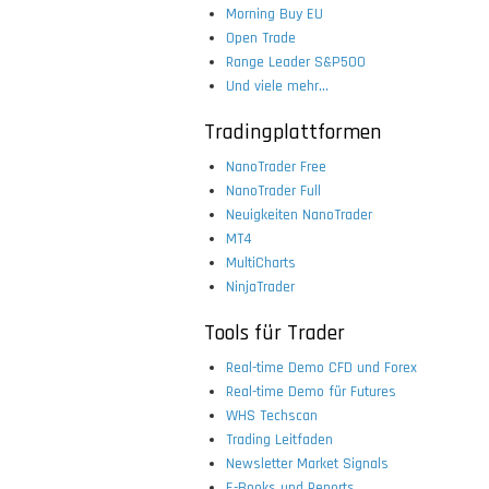
Morning Buy EU
Open Trade
Range Leader S&P500
Und viele mehr...
Tradingplattformen
NanoTrader Free
NanoTrader Full
Neuigkeiten NanoTrader
MT4
MultiCharts
NinjaTrader
Tools für Trader
Real-time Demo CFD und Forex
Real-time Demo für Futures
WHS Techscan
Trading Leitfaden
Newsletter Market Signals
E-Books und Reports