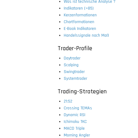
Was ist technische Analyse ?
Indikatoren (>85)
Kerzenformationen
Chartformationen
E-Book Indikatoren
Handelssignale nach Maß
Trader-Profile
Daytrader
Scalping
Swingtrader
Systemtrader
Trading-Strategien
21:52
Crossing TEMAs
Dynamic RSI
Ichimoku TKC
MACD Triple
Morning Angler