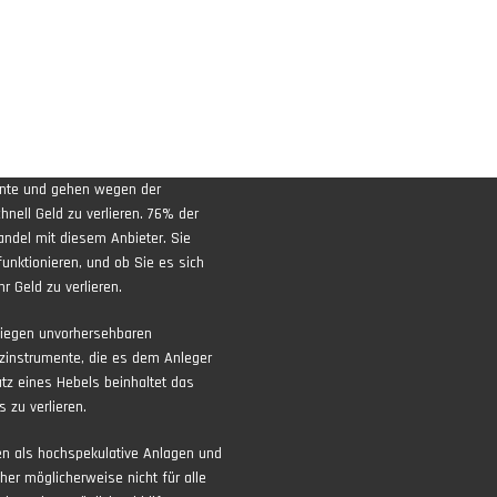
ente und gehen wegen der
nell Geld zu verlieren. 76% der
andel mit diesem Anbieter. Sie
funktionieren, und ob Sie es sich
r Geld zu verlieren.
liegen unvorhersehbaren
zinstrumente, die es dem Anleger
atz eines Hebels beinhaltet das
 zu verlieren.
ten als hochspekulative Anlagen und
aher möglicherweise nicht für alle