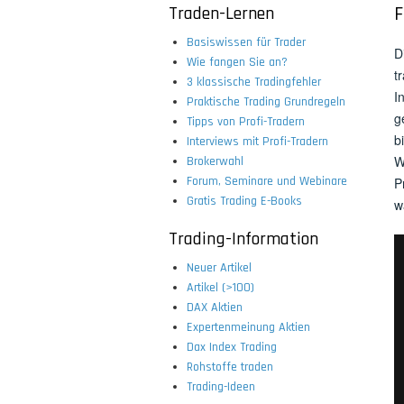
Traden-Lernen
F
Basiswissen für Trader
D
Wie fangen Sie an?
t
3 klassische Tradingfehler
I
Praktische Trading Grundregeln
g
Tipps von Profi-Tradern
b
Interviews mit Profi-Tradern
W
Brokerwahl
Forum, Seminare und Webinare
P
Gratis Trading E-Books
w
Trading-Information
Neuer Artikel
Artikel (>100)
DAX Aktien
Expertenmeinung Aktien
Dax Index Trading
Rohstoffe traden
Trading-Ideen