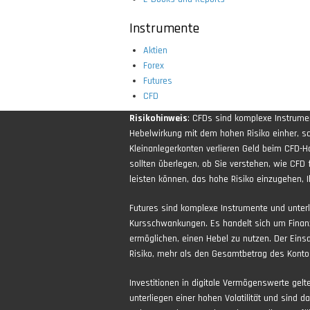
Instrumente
Aktien
Forex
Futures
CFD
Risikohinweis
: CFDs sind komplexe Instrum
Hebelwirkung mit dem hohen Risiko einher, sch
Kleinanlegerkonten verlieren Geld beim CFD-H
sollten überlegen, ob Sie verstehen, wie CFD 
leisten können, das hohe Risiko einzugehen, Ih
Futures sind komplexe Instrumente und unter
Kursschwankungen. Es handelt sich um Finan
ermöglichen, einen Hebel zu nutzen. Der Eins
Risiko, mehr als den Gesamtbetrag des Kontos
Investitionen in digitale Vermögenswerte gel
unterliegen einer hohen Volatilität und sind d