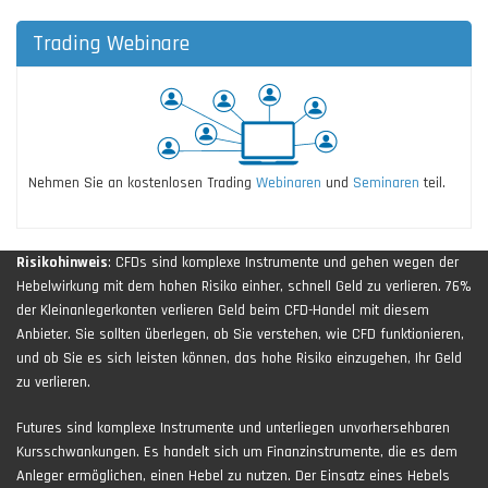
Trading Webinare
Nehmen Sie an kostenlosen Trading
Webinaren
und
Seminaren
teil.
Risikohinweis
: CFDs sind komplexe Instrumente und gehen wegen der
Hebelwirkung mit dem hohen Risiko einher, schnell Geld zu verlieren. 76%
der Kleinanlegerkonten verlieren Geld beim CFD-Handel mit diesem
Anbieter. Sie sollten überlegen, ob Sie verstehen, wie CFD funktionieren,
und ob Sie es sich leisten können, das hohe Risiko einzugehen, Ihr Geld
zu verlieren.
Futures sind komplexe Instrumente und unterliegen unvorhersehbaren
Kursschwankungen. Es handelt sich um Finanzinstrumente, die es dem
Anleger ermöglichen, einen Hebel zu nutzen. Der Einsatz eines Hebels