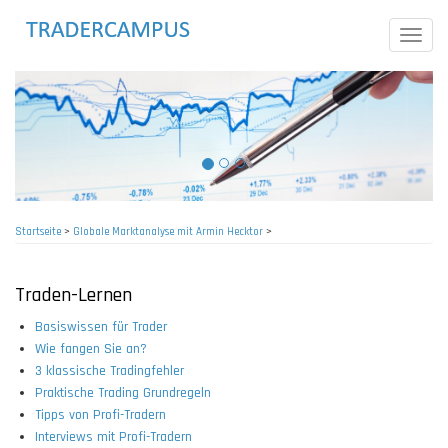
Direkt
zum
Toggle
Inhalt
naviga
Startseite
>
Globale Marktanalyse mit Armin Hecktor
>
Pfadnavigation
Traden-Lernen
Basiswissen für Trader
Wie fangen Sie an?
3 klassische Tradingfehler
Praktische Trading Grundregeln
Tipps von Profi-Tradern
Interviews mit Profi-Tradern