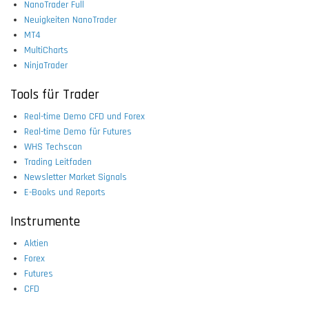
NanoTrader Full
Neuigkeiten NanoTrader
MT4
MultiCharts
NinjaTrader
Tools für Trader
Real-time Demo CFD und Forex
Real-time Demo für Futures
WHS Techscan
Trading Leitfaden
Newsletter Market Signals
E-Books und Reports
Instrumente
Aktien
Forex
Futures
CFD