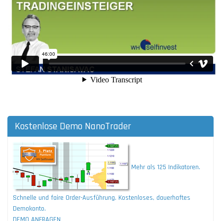
Kostenlose Demo NanoTrader
Mehr als 125 Indikatoren.
Schnelle und faire Order-Ausführung. Kostenloses, dauerhaftes
Demokonto.
DEMO ANFRAGEN