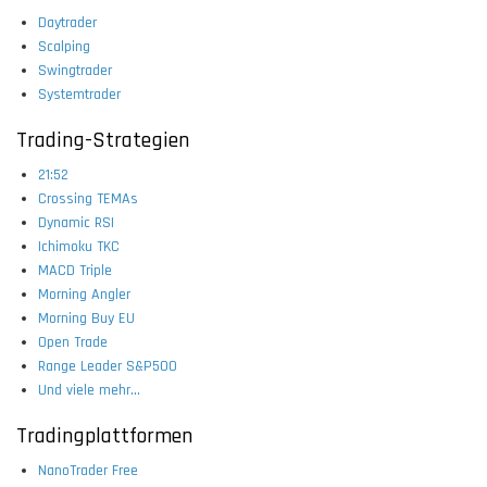
Daytrader
Scalping
Swingtrader
Systemtrader
Trading-Strategien
21:52
Crossing TEMAs
Dynamic RSI
Ichimoku TKC
MACD Triple
Morning Angler
Morning Buy EU
Open Trade
Range Leader S&P500
Und viele mehr...
Tradingplattformen
NanoTrader Free