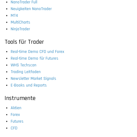
NanoTrader Full
Neuigkeiten NanoTrader
MT4
MultiCharts
NinjaTrader
Tools für Trader
Real-time Demo CFD und Forex
Real-time Demo für Futures
WHS Techscan
Trading Leitfaden
Newsletter Market Signals
E-Books und Reports
Instrumente
Aktien
Forex
Futures
CFD