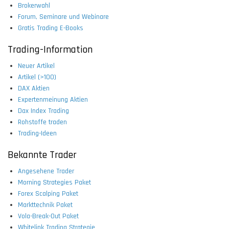
Brokerwahl
Forum, Seminare und Webinare
Gratis Trading E-Books
Trading-Information
Neuer Artikel
Artikel (>100)
DAX Aktien
Expertenmeinung Aktien
Dax Index Trading
Rohstoffe traden
Trading-Ideen
Bekannte Trader
Angesehene Trader
Morning Strategies Paket
Forex Scalping Paket
Markttechnik Paket
Vola-Break-Out Paket
Whitelink Trading Strategie