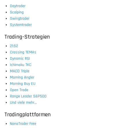
Daytrader
Scalping
Swingtrader
Systemtrader
Trading-Strategien
21:52
Crossing TEMAs
Dynamic RSI
Ichimoku TKC
MACD Triple
Morning Angler
Morning Buy EU
Open Trade
Range Leader S&P500
Und viele mehr...
Tradingplattformen
NanoTrader Free