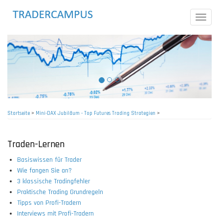
Direkt
zum
Toggle
Inhalt
naviga
Startseite
>
Mini-DAX Jubiläum - Top Futures Trading Strategien
>
Pfadnavigation
Traden-Lernen
Basiswissen für Trader
Wie fangen Sie an?
3 klassische Tradingfehler
Praktische Trading Grundregeln
Tipps von Profi-Tradern
Interviews mit Profi-Tradern