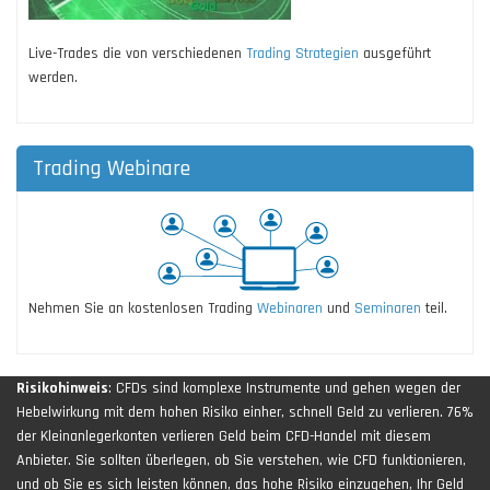
Live-Trades die von verschiedenen
Trading Strategien
ausgeführt
werden.
Trading Webinare
Nehmen Sie an kostenlosen Trading
Webinaren
und
Seminaren
teil.
Risikohinweis
: CFDs sind komplexe Instrumente und gehen wegen der
Hebelwirkung mit dem hohen Risiko einher, schnell Geld zu verlieren. 76%
der Kleinanlegerkonten verlieren Geld beim CFD-Handel mit diesem
Anbieter. Sie sollten überlegen, ob Sie verstehen, wie CFD funktionieren,
und ob Sie es sich leisten können, das hohe Risiko einzugehen, Ihr Geld