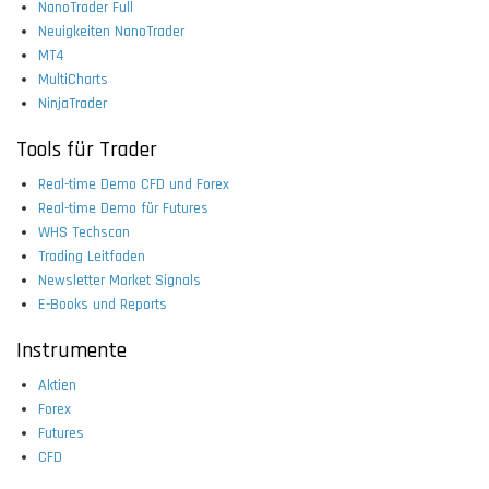
NanoTrader Full
Neuigkeiten NanoTrader
MT4
MultiCharts
NinjaTrader
Tools für Trader
Real-time Demo CFD und Forex
Real-time Demo für Futures
WHS Techscan
Trading Leitfaden
Newsletter Market Signals
E-Books und Reports
Instrumente
Aktien
Forex
Futures
CFD