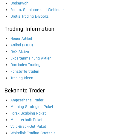
Brokerwahl
Forum, Seminare und Webinare
Gratis Trading E-Books
Trading-Information
Neuer Artikel
Artikel (>100)
DAX Aktien
Expertenmeinung Aktien
Dax Index Trading
Rohstoffe traden
Trading-Ideen
Bekannte Trader
Angesehene Trader
Morning Strategies Paket
Forex Scalping Paket
Markttechnik Paket
Vola-Break-Out Paket
Whitelink Trading Strategie