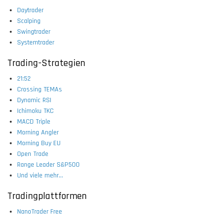
Daytrader
Scalping
Swingtrader
Systemtrader
Trading-Strategien
21:52
Crossing TEMAs
Dynamic RSI
Ichimoku TKC
MACD Triple
Morning Angler
Morning Buy EU
Open Trade
Range Leader S&P500
Und viele mehr...
Tradingplattformen
NanoTrader Free