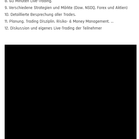
8. 60 Minuten Live-Trading.
9. Verschiedene Strategien und Märkte (Dow, NSDQ, Forex und Aktien)
10. Detaillierte Besprechung aller Trades.
11. Planung, Trading Disziplin, Risiko- & Money Management, …
12. Diskussion und eigenes Live-Trading der Teilnehmer