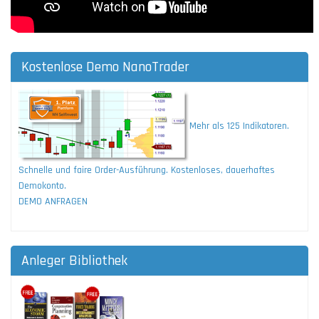
Kostenlose Demo NanoTrader
Mehr als 125 Indikatoren.
Schnelle und faire Order-Ausführung. Kostenloses, dauerhaftes
Demokonto.
DEMO ANFRAGEN
Anleger Bibliothek