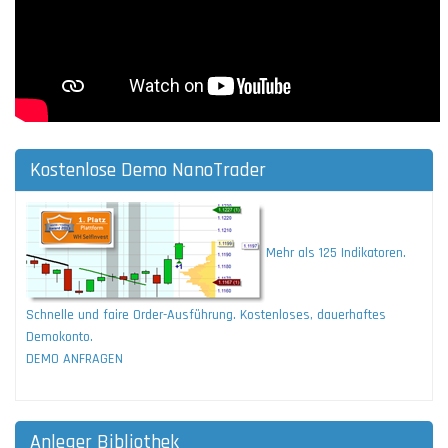
Kostenlose Demo NanoTrader
Mehr als 125 Indikatoren.
Schnelle und faire Order-Ausführung. Kostenloses, dauerhaftes
Demokonto.
DEMO ANFRAGEN
Anleger Bibliothek