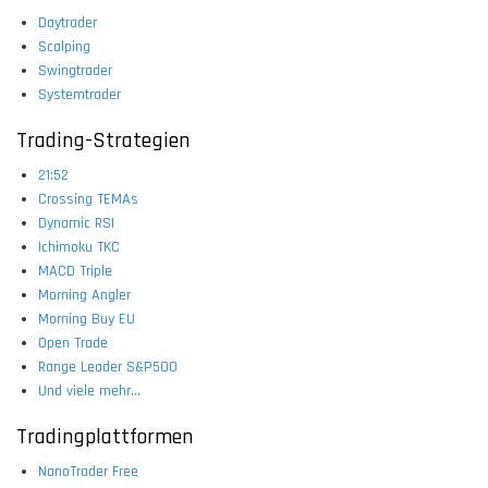
Daytrader
Scalping
Swingtrader
Systemtrader
Trading-Strategien
21:52
Crossing TEMAs
Dynamic RSI
Ichimoku TKC
MACD Triple
Morning Angler
Morning Buy EU
Open Trade
Range Leader S&P500
Und viele mehr...
Tradingplattformen
NanoTrader Free