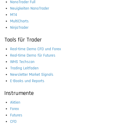
NanoTrader Full
Neuigkeiten NanoTrader
MT4
MultiCharts
NinjaTrader
Tools für Trader
Real-time Demo CFD und Forex
Real-time Demo für Futures
WHS Techscan
Trading Leitfaden
Newsletter Market Signals
E-Books und Reports
Instrumente
Aktien
Forex
Futures
CFD