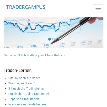
Direkt
zum
Toggle
Inhalt
naviga
Startseite
>
Globale Marktanalyse mit Armin Hecktor
>
Pfadnavigation
Traden-Lernen
Basiswissen für Trader
Wie fangen Sie an?
3 klassische Tradingfehler
Praktische Trading Grundregeln
Tipps von Profi-Tradern
Interviews mit Profi-Tradern