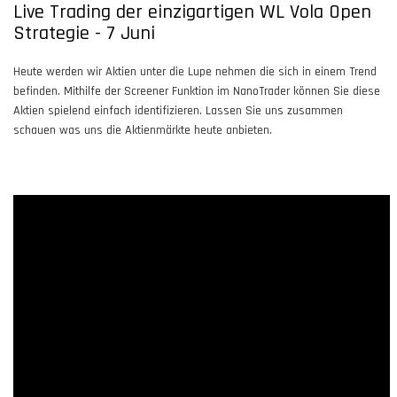
Live Trading der einzigartigen WL Vola Open
Strategie - 7 Juni
Heute werden wir Aktien unter die Lupe nehmen die sich in einem Trend
befinden. Mithilfe der Screener Funktion im NanoTrader können Sie diese
Aktien spielend einfach identifizieren. Lassen Sie uns zusammen
schauen was uns die Aktienmärkte heute anbieten.