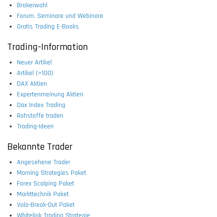
Brokerwahl
Forum, Seminare und Webinare
Gratis Trading E-Books
Trading-Information
Neuer Artikel
Artikel (>100)
DAX Aktien
Expertenmeinung Aktien
Dax Index Trading
Rohstoffe traden
Trading-Ideen
Bekannte Trader
Angesehene Trader
Morning Strategies Paket
Forex Scalping Paket
Markttechnik Paket
Vola-Break-Out Paket
Whitelink Trading Strategie