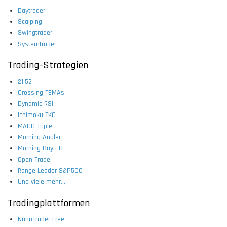
Daytrader
Scalping
Swingtrader
Systemtrader
Trading-Strategien
21:52
Crossing TEMAs
Dynamic RSI
Ichimoku TKC
MACD Triple
Morning Angler
Morning Buy EU
Open Trade
Range Leader S&P500
Und viele mehr...
Tradingplattformen
NanoTrader Free