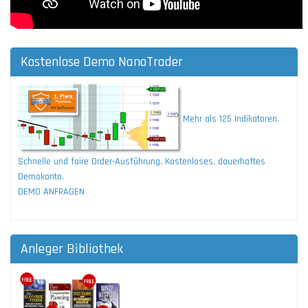
Kostenlose Demo NanoTrader
Mehr als 125 Indikatoren.
Schnelle und faire Order-Ausführung. Kostenloses, dauerhaftes
Demokonto.
DEMO ANFRAGEN
Anleger Bibliothek