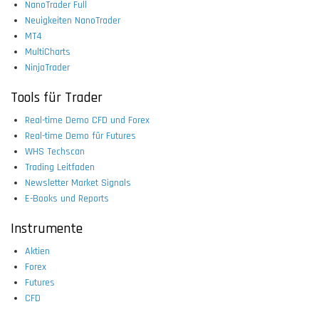
NanoTrader Full
Neuigkeiten NanoTrader
MT4
MultiCharts
NinjaTrader
Tools für Trader
Real-time Demo CFD und Forex
Real-time Demo für Futures
WHS Techscan
Trading Leitfaden
Newsletter Market Signals
E-Books und Reports
Instrumente
Aktien
Forex
Futures
CFD