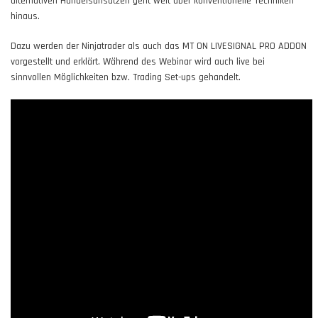
alternativen Handelsansätzen geht weit über konventionelle Techniken
hinaus.
Dazu werden der Ninjatrader als auch das MT ON LIVESIGNAL PRO ADDON
vorgestellt und erklärt. Während des Webinar wird auch live bei
sinnvollen Möglichkeiten bzw. Trading Set-ups gehandelt.