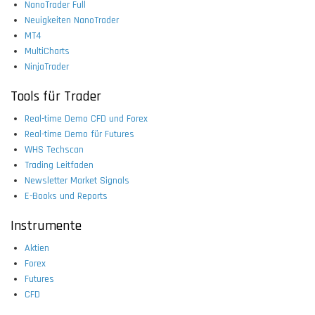
NanoTrader Full
Neuigkeiten NanoTrader
MT4
MultiCharts
NinjaTrader
Tools für Trader
Real-time Demo CFD und Forex
Real-time Demo für Futures
WHS Techscan
Trading Leitfaden
Newsletter Market Signals
E-Books und Reports
Instrumente
Aktien
Forex
Futures
CFD