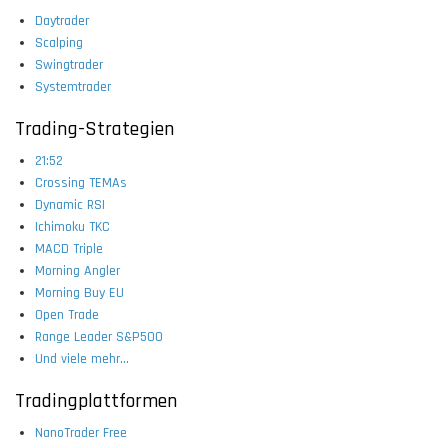
Daytrader
Scalping
Swingtrader
Systemtrader
Trading-Strategien
21:52
Crossing TEMAs
Dynamic RSI
Ichimoku TKC
MACD Triple
Morning Angler
Morning Buy EU
Open Trade
Range Leader S&P500
Und viele mehr...
Tradingplattformen
NanoTrader Free