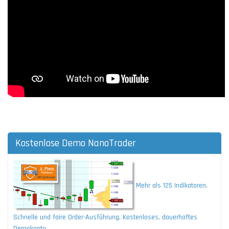
Kostenlose Demo NanoTrader
Mehr als 125 Indikatoren.
Schnelle und faire Order-Ausführung. Kostenloses, dauerhaftes
Demokonto.