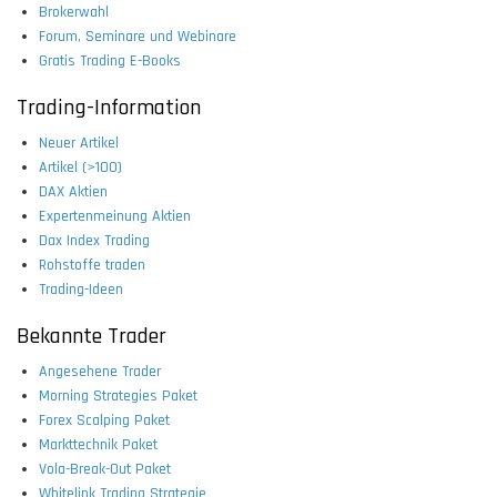
Brokerwahl
Forum, Seminare und Webinare
Gratis Trading E-Books
Trading-Information
Neuer Artikel
Artikel (>100)
DAX Aktien
Expertenmeinung Aktien
Dax Index Trading
Rohstoffe traden
Trading-Ideen
Bekannte Trader
Angesehene Trader
Morning Strategies Paket
Forex Scalping Paket
Markttechnik Paket
Vola-Break-Out Paket
Whitelink Trading Strategie