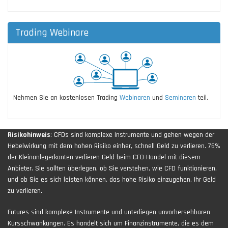
Trading Webinare
Nehmen Sie an kostenlosen Trading
Webinaren
und
Seminaren
teil.
Risikohinweis
: CFDs sind komplexe Instrumente und gehen wegen der
Hebelwirkung mit dem hohen Risiko einher, schnell Geld zu verlieren. 76%
der Kleinanlegerkonten verlieren Geld beim CFD-Handel mit diesem
Anbieter. Sie sollten überlegen, ob Sie verstehen, wie CFD funktionieren,
und ob Sie es sich leisten können, das hohe Risiko einzugehen, Ihr Geld
zu verlieren.
Futures sind komplexe Instrumente und unterliegen unvorhersehbaren
Kursschwankungen. Es handelt sich um Finanzinstrumente, die es dem