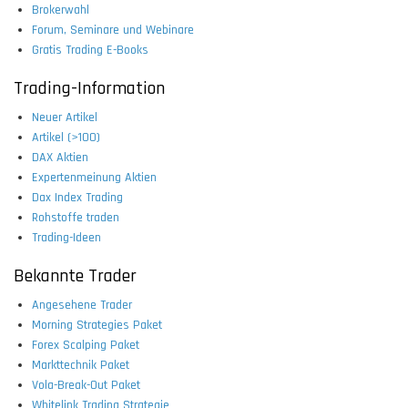
Brokerwahl
Forum, Seminare und Webinare
Gratis Trading E-Books
Trading-Information
Neuer Artikel
Artikel (>100)
DAX Aktien
Expertenmeinung Aktien
Dax Index Trading
Rohstoffe traden
Trading-Ideen
Bekannte Trader
Angesehene Trader
Morning Strategies Paket
Forex Scalping Paket
Markttechnik Paket
Vola-Break-Out Paket
Whitelink Trading Strategie