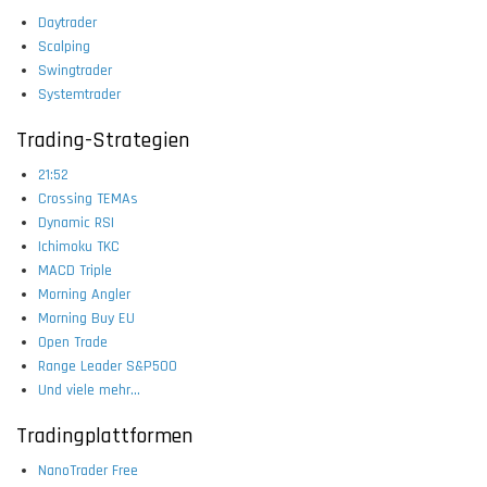
Daytrader
Scalping
Swingtrader
Systemtrader
Trading-Strategien
21:52
Crossing TEMAs
Dynamic RSI
Ichimoku TKC
MACD Triple
Morning Angler
Morning Buy EU
Open Trade
Range Leader S&P500
Und viele mehr...
Tradingplattformen
NanoTrader Free