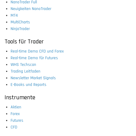
NanoTrader Full
Neuigkeiten NanoTrader
MT4
MultiCharts
NinjaTrader
Tools für Trader
Real-time Demo CFD und Forex
Real-time Demo für Futures
WHS Techscan
Trading Leitfaden
Newsletter Market Signals
E-Books und Reports
Instrumente
Aktien
Forex
Futures
CFD