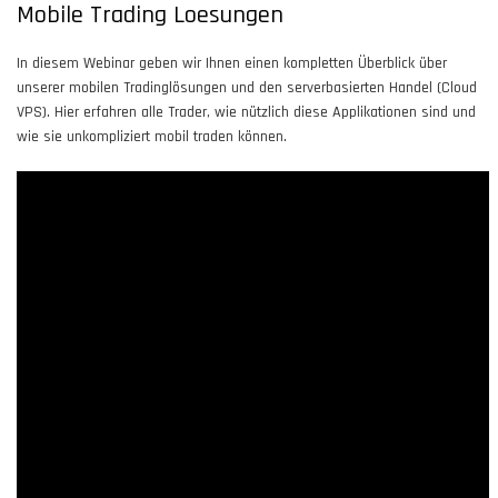
Mobile Trading Loesungen
In diesem Webinar geben wir Ihnen einen kompletten Überblick über
unserer mobilen Tradinglösungen und den serverbasierten Handel (Cloud
VPS). Hier erfahren alle Trader, wie nützlich diese Applikationen sind und
wie sie unkompliziert mobil traden können.