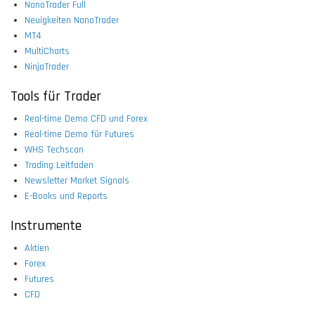
NanoTrader Full
Neuigkeiten NanoTrader
MT4
MultiCharts
NinjaTrader
Tools für Trader
Real-time Demo CFD und Forex
Real-time Demo für Futures
WHS Techscan
Trading Leitfaden
Newsletter Market Signals
E-Books und Reports
Instrumente
Aktien
Forex
Futures
CFD