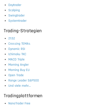
Daytrader
Scalping
Swingtrader
Systemtrader
Trading-Strategien
21:52
Crossing TEMAs
Dynamic RSI
Ichimoku TKC
MACD Triple
Morning Angler
Morning Buy EU
Open Trade
Range Leader S&P500
Und viele mehr...
Tradingplattformen
NanoTrader Free