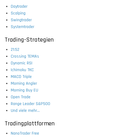
Daytrader
Scalping
Swingtrader
Systemtrader
Trading-Strategien
21:52
Crossing TEMAs
Dynamic RSI
Ichimoku TKC
MACD Triple
Morning Angler
Morning Buy EU
Open Trade
Range Leader S&P500
Und viele mehr...
Tradingplattformen
NanoTrader Free