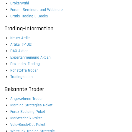
Brokerwahl
Forum, Seminare und Webinare
Gratis Trading E-Books
Trading-Information
Neuer Artikel
Artikel (>100)
DAX Aktien
Expertenmeinung Aktien
Dax Index Trading
Rohstoffe traden
Trading-Ideen
Bekannte Trader
Angesehene Trader
Morning Strategies Paket
Forex Scalping Paket
Markttechnik Paket
Vola-Break-Out Paket
Whitelink Trading Strategie