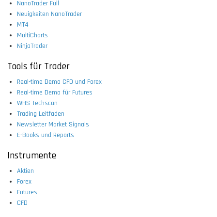
NanoTrader Full
Neuigkeiten NanoTrader
MT4
MultiCharts
NinjaTrader
Tools für Trader
Real-time Demo CFD und Forex
Real-time Demo für Futures
WHS Techscan
Trading Leitfaden
Newsletter Market Signals
E-Books und Reports
Instrumente
Aktien
Forex
Futures
CFD