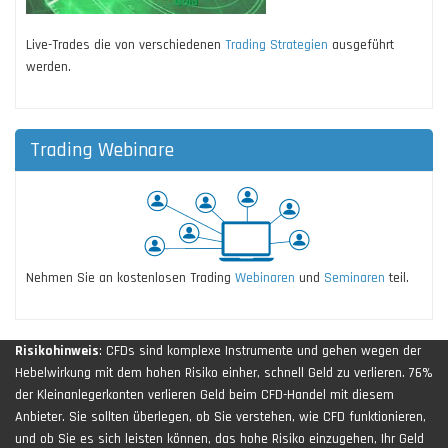
Live-Trades die von verschiedenen
Trading Strategien
ausgeführt
werden.
Trading Webinare
Nehmen Sie an kostenlosen Trading
Webinaren
und
Seminaren
teil.
Risikohinweis
: CFDs sind komplexe Instrumente und gehen wegen der
Hebelwirkung mit dem hohen Risiko einher, schnell Geld zu verlieren. 76%
der Kleinanlegerkonten verlieren Geld beim CFD-Handel mit diesem
Anbieter. Sie sollten überlegen, ob Sie verstehen, wie CFD funktionieren,
und ob Sie es sich leisten können, das hohe Risiko einzugehen, Ihr Geld