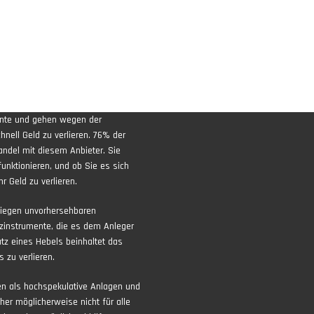
ente und gehen wegen der
nell Geld zu verlieren. 76% der
andel mit diesem Anbieter. Sie
funktionieren, und ob Sie es sich
r Geld zu verlieren.
liegen unvorhersehbaren
zinstrumente, die es dem Anleger
atz eines Hebels beinhaltet das
 zu verlieren.
ten als hochspekulative Anlagen und
aher möglicherweise nicht für alle