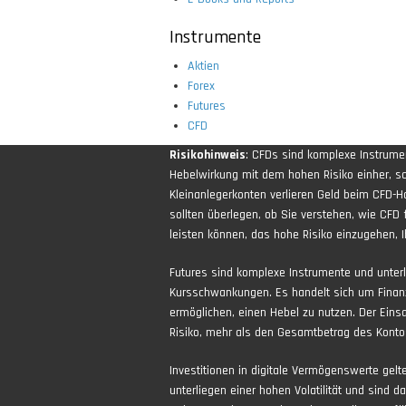
Instrumente
Aktien
Forex
Futures
CFD
Risikohinweis
: CFDs sind komplexe Instrum
Hebelwirkung mit dem hohen Risiko einher, sch
Kleinanlegerkonten verlieren Geld beim CFD-H
sollten überlegen, ob Sie verstehen, wie CFD 
leisten können, das hohe Risiko einzugehen, Ih
Futures sind komplexe Instrumente und unter
Kursschwankungen. Es handelt sich um Finan
ermöglichen, einen Hebel zu nutzen. Der Eins
Risiko, mehr als den Gesamtbetrag des Kontos
Investitionen in digitale Vermögenswerte gel
unterliegen einer hohen Volatilität und sind d