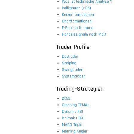
Was ist technische Analyse ?
Indikatoren (>85)
Kerzenformationen
Chartformationen
E-Book Indikatoren
Handelssignale nach Maß
Trader-Profile
Daytrader
Scalping
Swingtrader
Systemtrader
Trading-Strategien
21:52
Crossing TEMAs
Dynamic RSI
Ichimoku TKC
MACD Triple
Morning Angler