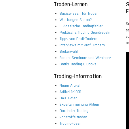
Traden-Lernen
S
F
Basiswissen für Trader
Wie fangen Sie an?
S
3 klassische Tradingfehler
s
Praktische Trading Grundregeln
v
Tipps von Profi-Tradern
o
Interviews mit Profi-Tradern
Brokerwahl
Forum, Seminare und Webinare
Gratis Trading E-Books
Trading-Information
Neuer Artikel
Artikel (>100)
DAX Aktien
Expertenmeinung Aktien
Dax Index Trading
Rohstoffe traden
Trading-Ideen