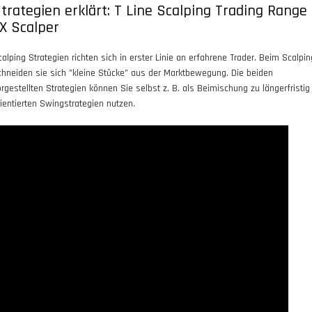
trategien erklärt: T Line Scalping Trading Range
X Scalper
calping Strategien richten sich in erster Linie an erfahrene Trader. Beim Scalpin
chneiden sie sich "kleine Stücke" aus der Marktbewegung. Die beiden
orgestellten Strategien können Sie selbst z. B. als Beimischung zu längerfristig
rientierten Swingstrategien nutzen.