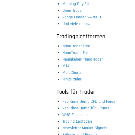
Morning Buy EU
Open Trade
Range Leader S&P500
Und viele mehr...
Tradingplattformen
NanoTrader Free
NanoTrader Full
Neuigkeiten NanoTrader
MT4
MultiCharts
NinjaTrader
Tools für Trader
Real-time Demo CFD und Forex
Real-time Demo für Futures
WHS Techscan
Trading Leitfaden
Newsletter Market Signals
E-Books und Reports