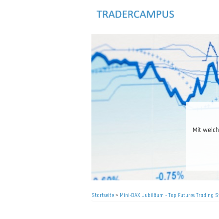
Direkt
zum
Inhalt
Mit welche
Startseite
>
Mini-DAX Jubiläum - Top Futures Trading S
Pfadnavigation