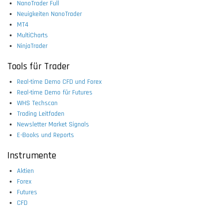
NanoTrader Full
Neuigkeiten NanoTrader
MT4
MultiCharts
NinjaTrader
Tools für Trader
Real-time Demo CFD und Forex
Real-time Demo für Futures
WHS Techscan
Trading Leitfaden
Newsletter Market Signals
E-Books und Reports
Instrumente
Aktien
Forex
Futures
CFD