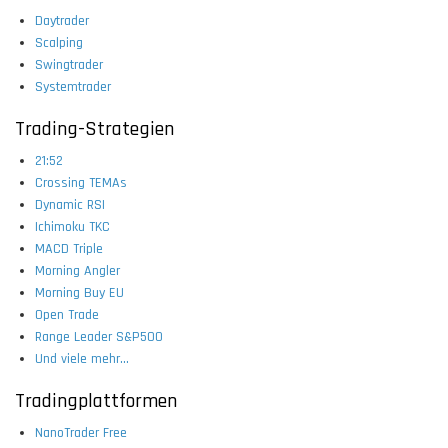
Daytrader
Scalping
Swingtrader
Systemtrader
Trading-Strategien
21:52
Crossing TEMAs
Dynamic RSI
Ichimoku TKC
MACD Triple
Morning Angler
Morning Buy EU
Open Trade
Range Leader S&P500
Und viele mehr...
Tradingplattformen
NanoTrader Free