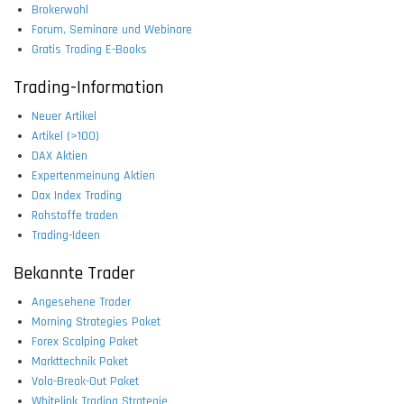
Brokerwahl
Forum, Seminare und Webinare
Gratis Trading E-Books
Trading-Information
Neuer Artikel
Artikel (>100)
DAX Aktien
Expertenmeinung Aktien
Dax Index Trading
Rohstoffe traden
Trading-Ideen
Bekannte Trader
Angesehene Trader
Morning Strategies Paket
Forex Scalping Paket
Markttechnik Paket
Vola-Break-Out Paket
Whitelink Trading Strategie