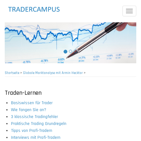
Direkt
zum
Toggle
Inhalt
naviga
Startseite
>
Globale Marktanalyse mit Armin Hecktor
>
Pfadnavigation
Traden-Lernen
Basiswissen für Trader
Wie fangen Sie an?
3 klassische Tradingfehler
Praktische Trading Grundregeln
Tipps von Profi-Tradern
Interviews mit Profi-Tradern