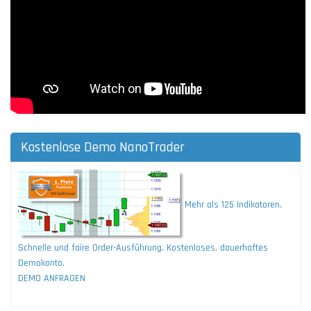
Kostenlose Demo NanoTrader
Mehr als 125 Indikatoren.
Schnelle und faire Order-Ausführung. Kostenloses, dauerhaftes
Demokonto.
DEMO ANFRAGEN