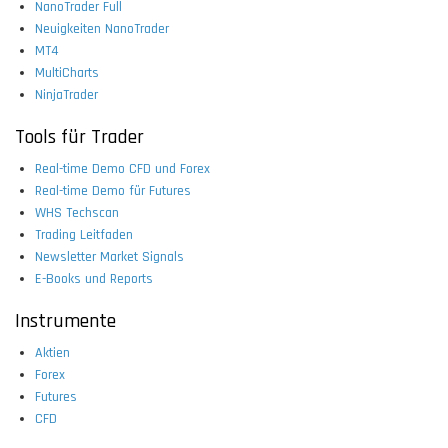
NanoTrader Full
Neuigkeiten NanoTrader
MT4
MultiCharts
NinjaTrader
Tools für Trader
Real-time Demo CFD und Forex
Real-time Demo für Futures
WHS Techscan
Trading Leitfaden
Newsletter Market Signals
E-Books und Reports
Instrumente
Aktien
Forex
Futures
CFD