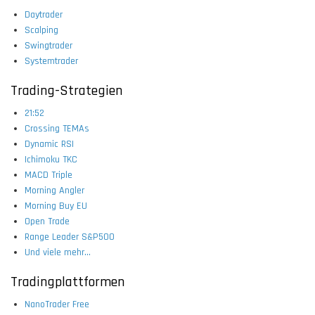
Daytrader
Scalping
Swingtrader
Systemtrader
Trading-Strategien
21:52
Crossing TEMAs
Dynamic RSI
Ichimoku TKC
MACD Triple
Morning Angler
Morning Buy EU
Open Trade
Range Leader S&P500
Und viele mehr...
Tradingplattformen
NanoTrader Free