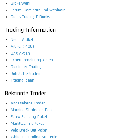
Brokerwahl
Forum, Seminare und Webinare
Gratis Trading E-Books
Trading-Information
Neuer Artikel
Artikel (>100)
DAX Aktien
Expertenmeinung Aktien
Dax Index Trading
Rohstoffe traden
Trading-Ideen
Bekannte Trader
Angesehene Trader
Morning Strategies Paket
Forex Scalping Paket
Markttechnik Paket
Vola-Break-Out Paket
Whitelink Trading Strategie