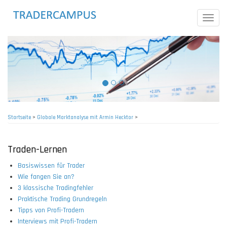
Direkt
zum
Toggle
Inhalt
naviga
Startseite
>
Globale Marktanalyse mit Armin Hecktor
>
Pfadnavigation
Traden-Lernen
Basiswissen für Trader
Wie fangen Sie an?
3 klassische Tradingfehler
Praktische Trading Grundregeln
Tipps von Profi-Tradern
Interviews mit Profi-Tradern