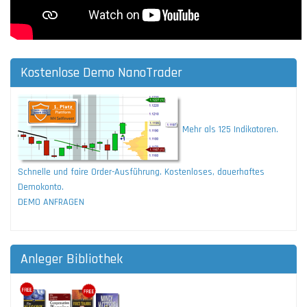
Kostenlose Demo NanoTrader
Mehr als 125 Indikatoren.
Schnelle und faire Order-Ausführung. Kostenloses, dauerhaftes
Demokonto.
DEMO ANFRAGEN
Anleger Bibliothek