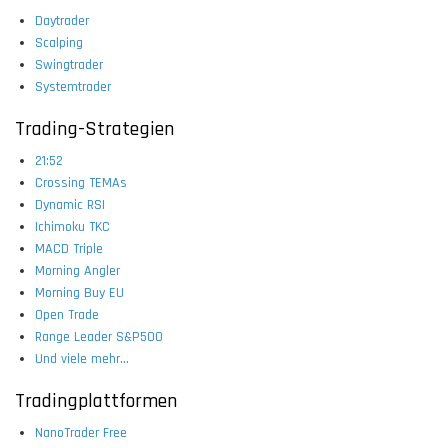
Daytrader
Scalping
Swingtrader
Systemtrader
Trading-Strategien
21:52
Crossing TEMAs
Dynamic RSI
Ichimoku TKC
MACD Triple
Morning Angler
Morning Buy EU
Open Trade
Range Leader S&P500
Und viele mehr...
Tradingplattformen
NanoTrader Free