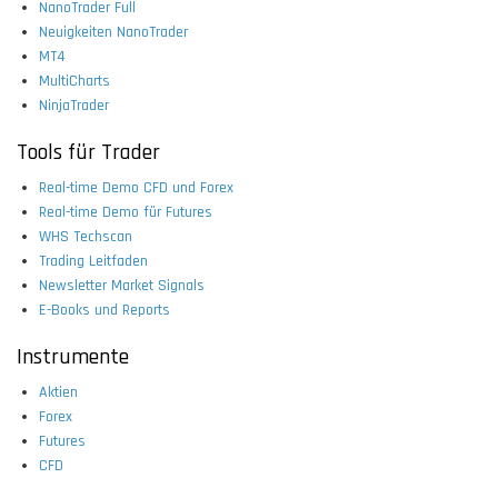
NanoTrader Full
Neuigkeiten NanoTrader
MT4
MultiCharts
NinjaTrader
Tools für Trader
Real-time Demo CFD und Forex
Real-time Demo für Futures
WHS Techscan
Trading Leitfaden
Newsletter Market Signals
E-Books und Reports
Instrumente
Aktien
Forex
Futures
CFD