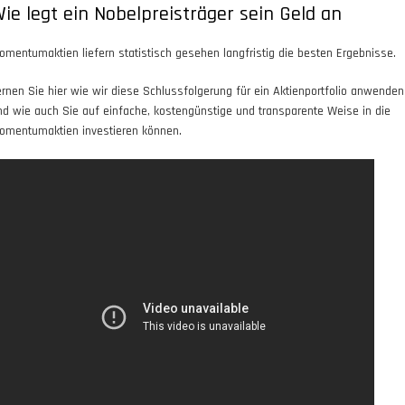
ie legt ein Nobelpreisträger sein Geld an
omentumaktien liefern statistisch gesehen langfristig die besten Ergebnisse.
ernen Sie hier wie wir diese Schlussfolgerung für ein Aktienportfolio anwenden
nd wie auch Sie auf einfache, kostengünstige und transparente Weise in die
omentumaktien investieren können.