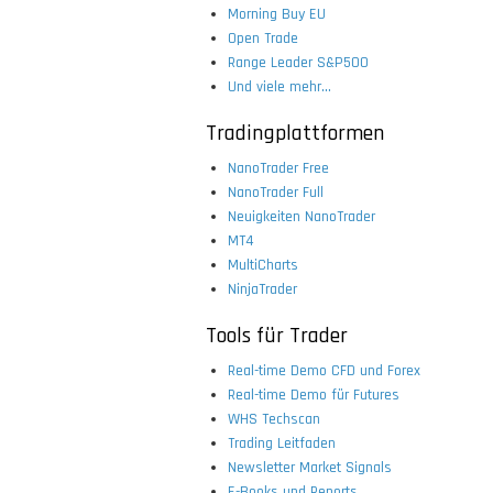
Morning Buy EU
Open Trade
Range Leader S&P500
Und viele mehr...
Tradingplattformen
NanoTrader Free
NanoTrader Full
Neuigkeiten NanoTrader
MT4
MultiCharts
NinjaTrader
Tools für Trader
Real-time Demo CFD und Forex
Real-time Demo für Futures
WHS Techscan
Trading Leitfaden
Newsletter Market Signals
E-Books und Reports