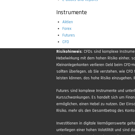
Instrumente
Aktien
Forex
Futures
CFD
Risikohinweis
: CFDs sind komplexe Instrum
Hebelwirkung mit dem hohen Risiko einher, sch
Kleinanlegerkonten verlieren Geld beim CFD-H
sollten überlegen, ob Sie verstehen, wie CFD 
leisten können, das hohe Risiko einzugehen, Ih
Futures sind komplexe Instrumente und unter
Kursschwankungen. Es handelt sich um Finan
ermöglichen, einen Hebel zu nutzen. Der Eins
Risiko, mehr als den Gesamtbetrag des Kontos
Investitionen in digitale Vermögenswerte gel
unterliegen einer hohen Volatilität und sind d