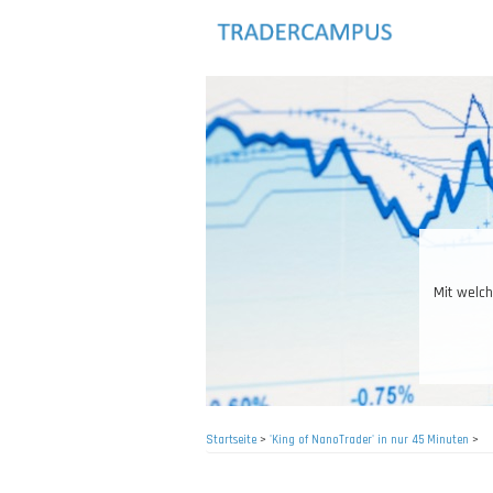
Direkt
zum
Inhalt
Mit welch
Startseite
>
'King of NanoTrader' in nur 45 Minuten
>
Pfadnavigation