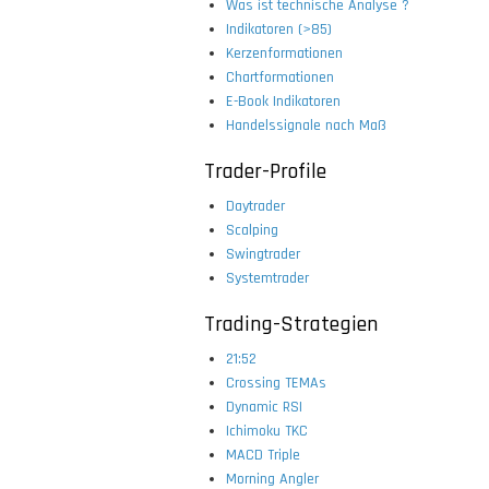
Was ist technische Analyse ?
Indikatoren (>85)
Kerzenformationen
Chartformationen
E-Book Indikatoren
Handelssignale nach Maß
Trader-Profile
Daytrader
Scalping
Swingtrader
Systemtrader
Trading-Strategien
21:52
Crossing TEMAs
Dynamic RSI
Ichimoku TKC
MACD Triple
Morning Angler