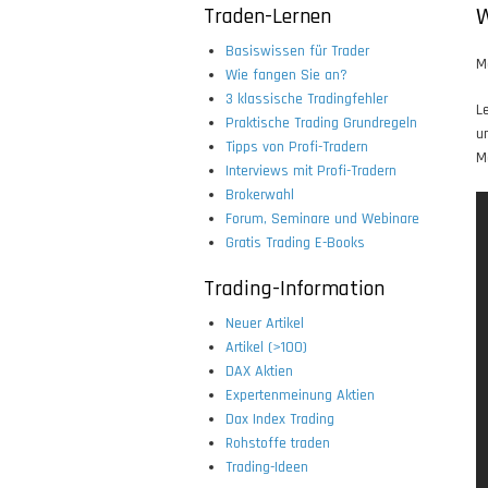
Traden-Lernen
W
Basiswissen für Trader
M
Wie fangen Sie an?
3 klassische Tradingfehler
L
Praktische Trading Grundregeln
u
Tipps von Profi-Tradern
M
Interviews mit Profi-Tradern
Brokerwahl
Forum, Seminare und Webinare
Gratis Trading E-Books
Trading-Information
Neuer Artikel
Artikel (>100)
DAX Aktien
Expertenmeinung Aktien
Dax Index Trading
Rohstoffe traden
Trading-Ideen