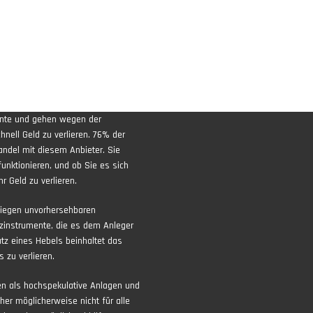
ente und gehen wegen der
nell Geld zu verlieren. 76% der
andel mit diesem Anbieter. Sie
funktionieren, und ob Sie es sich
r Geld zu verlieren.
liegen unvorhersehbaren
zinstrumente, die es dem Anleger
atz eines Hebels beinhaltet das
 zu verlieren.
ten als hochspekulative Anlagen und
aher möglicherweise nicht für alle