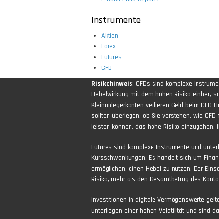
Instrumente
Aktien
Forex
Futures
CFD
Risikohinweis
: CFDs sind komplexe Instrum
Hebelwirkung mit dem hohen Risiko einher, sch
Kleinanlegerkonten verlieren Geld beim CFD-H
sollten überlegen, ob Sie verstehen, wie CFD 
leisten können, das hohe Risiko einzugehen, Ih
Futures sind komplexe Instrumente und unter
Kursschwankungen. Es handelt sich um Finan
ermöglichen, einen Hebel zu nutzen. Der Eins
Risiko, mehr als den Gesamtbetrag des Kontos
Investitionen in digitale Vermögenswerte gel
unterliegen einer hohen Volatilität und sind d