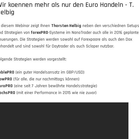
ir koennen mehr als nur den Euro Handeln - T.
elbig
n diesem Webinar zeigt Ihnen
Thorsten Helbig
neben den verschiednen Setup
nd Strategien von
forexPRO
-Systeme im NanoTrader auch alle in 2016 geplant
euerungen. Die Strategien werden sowohl auf Forexpaare als auch den Dax
ehandelt und sind sowohl für Daytrader als auch Sclaper nutzbar.
olgende Strategien werden vorgestellt:
ablePRO
(ein guter Handelsansatz im GBP/USD)
owPRO
(für alle, die nur nachmittags können)
uroPRO
(eine seit 7 Jahren bewährte Handelsstrategie)
achsPRO
(mit einer Performance in 2015 wie nie zuvor)