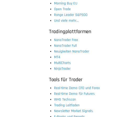
Morning Buy EU
Open Trade
Range Leader S&P500
Und viele mehr...
Tradingplattformen
NanoTrader Free
NanoTrader Full
Neuigkeiten NanoTrader
MT4
MultiCharts
NinjaTrader
Tools für Trader
Real-time Demo CFD und Forex
Real-time Demo für Futures
WHS Techscan
Trading Leitfaden
Newsletter Market Signals
E-Books und Reports