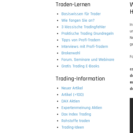
Traden-Lernen
W
H
Basiswissen für Trader
Wie fangen Sie an?
I
3 klassische Tradingfehler
u
Praktische Trading Grundregeln
N
Tipps von Profi-Tradern
g
Interviews mit Profi-Tradern
Brokerwahl
F
Forum, Seminare und Webinare
Gratis Trading E-Books
c
d
Trading-Information
e
Neuer Artikel
d
Artikel (>100)
DAX Aktien
Expertenmeinung Aktien
Dax Index Trading
Rohstoffe traden
Trading-Ideen