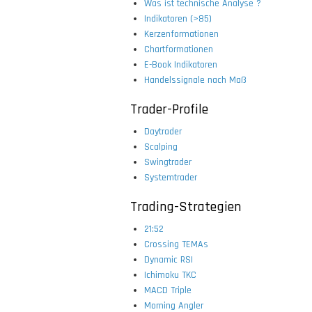
Was ist technische Analyse ?
Indikatoren (>85)
Kerzenformationen
Chartformationen
E-Book Indikatoren
Handelssignale nach Maß
Trader-Profile
Daytrader
Scalping
Swingtrader
Systemtrader
Trading-Strategien
21:52
Crossing TEMAs
Dynamic RSI
Ichimoku TKC
MACD Triple
Morning Angler