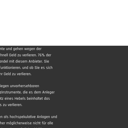
ente und gehen wegen der
nell Geld zu verlieren. 76% der
andel mit diesem Anbieter. Sie
funktionieren, und ob Sie es sich
r Geld zu verlieren.
liegen unvorhersehbaren
zinstrumente, die es dem Anleger
atz eines Hebels beinhaltet das
 zu verlieren.
ten als hochspekulative Anlagen und
aher möglicherweise nicht für alle