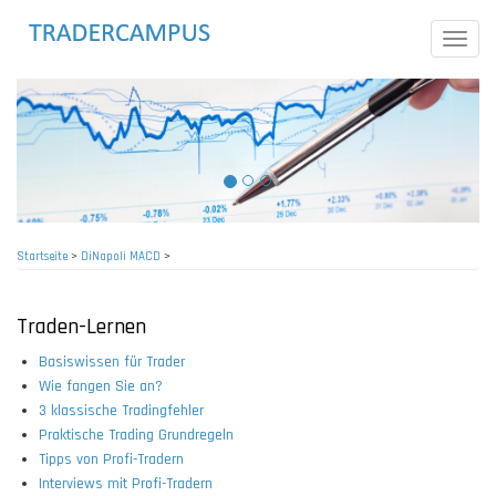
Direkt
zum
Toggle
Inhalt
naviga
Startseite
>
DiNapoli MACD
>
Pfadnavigation
Traden-Lernen
Basiswissen für Trader
Wie fangen Sie an?
3 klassische Tradingfehler
Praktische Trading Grundregeln
Tipps von Profi-Tradern
Interviews mit Profi-Tradern