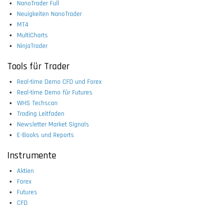
NanoTrader Full
Neuigkeiten NanoTrader
MT4
MultiCharts
NinjaTrader
Tools für Trader
Real-time Demo CFD und Forex
Real-time Demo für Futures
WHS Techscan
Trading Leitfaden
Newsletter Market Signals
E-Books und Reports
Instrumente
Aktien
Forex
Futures
CFD