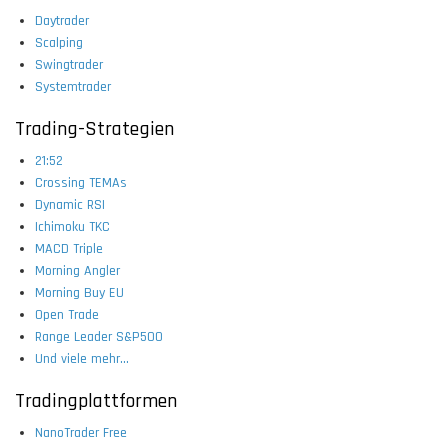
Daytrader
Scalping
Swingtrader
Systemtrader
Trading-Strategien
21:52
Crossing TEMAs
Dynamic RSI
Ichimoku TKC
MACD Triple
Morning Angler
Morning Buy EU
Open Trade
Range Leader S&P500
Und viele mehr...
Tradingplattformen
NanoTrader Free