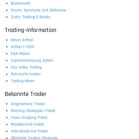
Brokerwahl
Forum, Seminare und Webinare
Gratis Trading E-Books
Trading-Information
Neuer Artikel
Artikel (>100)
DAX Aktien
Expertenmeinung Aktien
Dax Index Trading
Rohstoffe traden
Trading-Ideen
Bekannte Trader
Angesehene Trader
Morning Strategies Paket
Forex Scalping Paket
Markttechnik Paket
Vola-Break-Out Paket
Whitelink Trading Strategie