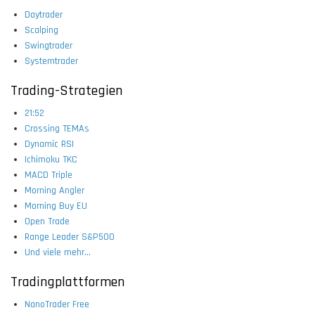
Daytrader
Scalping
Swingtrader
Systemtrader
Trading-Strategien
21:52
Crossing TEMAs
Dynamic RSI
Ichimoku TKC
MACD Triple
Morning Angler
Morning Buy EU
Open Trade
Range Leader S&P500
Und viele mehr...
Tradingplattformen
NanoTrader Free