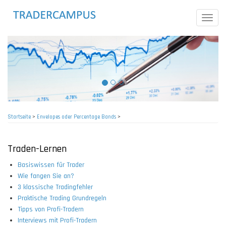
Direkt
zum
Toggle
Inhalt
naviga
Startseite
>
Envelopes oder Percentage Bands
>
Pfadnavigation
Traden-Lernen
Basiswissen für Trader
Wie fangen Sie an?
3 klassische Tradingfehler
Praktische Trading Grundregeln
Tipps von Profi-Tradern
Interviews mit Profi-Tradern