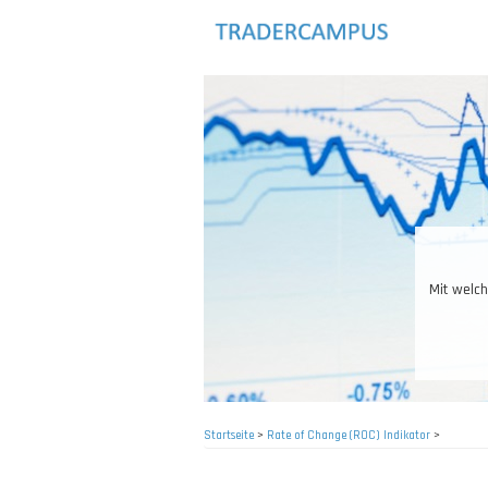
Direkt
zum
Inhalt
Mit welch
Startseite
>
Rate of Change (ROC) Indikator
>
Pfadnavigation