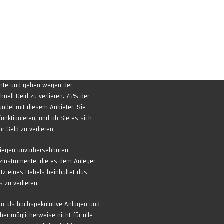
ente und gehen wegen der
nell Geld zu verlieren. 76% der
andel mit diesem Anbieter. Sie
funktionieren, und ob Sie es sich
r Geld zu verlieren.
liegen unvorhersehbaren
zinstrumente, die es dem Anleger
atz eines Hebels beinhaltet das
 zu verlieren.
ten als hochspekulative Anlagen und
aher möglicherweise nicht für alle