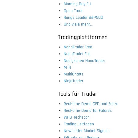
Morning Buy EU
Open Trade
Range Leader S&P500
Und viele mehr...
Tradingplattformen
NanoTrader Free
NanoTrader Full
Neuigkeiten NanoTrader
MT4
MultiCharts
NinjaTrader
Tools für Trader
Real-time Demo CFD und Forex
Real-time Demo für Futures
WHS Techscan
Trading Leitfaden
Newsletter Market Signals
E-Books und Reports