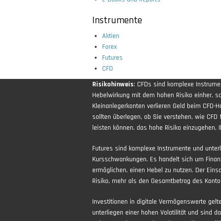
Instrumente
Aktien
Forex
Futures
CFD
Risikohinweis
: CFDs sind komplexe Instrum
Hebelwirkung mit dem hohen Risiko einher, sch
Kleinanlegerkonten verlieren Geld beim CFD-H
sollten überlegen, ob Sie verstehen, wie CFD 
leisten können, das hohe Risiko einzugehen, Ih
Futures sind komplexe Instrumente und unter
Kursschwankungen. Es handelt sich um Finan
ermöglichen, einen Hebel zu nutzen. Der Eins
Risiko, mehr als den Gesamtbetrag des Kontos
Investitionen in digitale Vermögenswerte gel
unterliegen einer hohen Volatilität und sind d