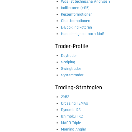
Was ist technische Analyse ?
Indikatoren (>85)
Kerzenformationen
Chartformationen
E-Book Indikatoren
Handelssignale nach Maß
Trader-Profile
Daytrader
Scalping
Swingtrader
Systemtrader
Trading-Strategien
21:52
Crossing TEMAs
Dynamic RSI
Ichimoku TKC
MACD Triple
Morning Angler