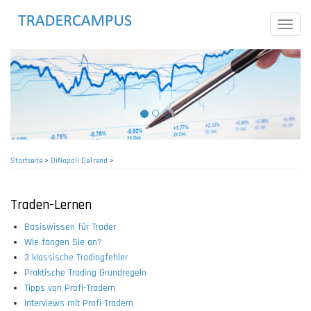
Direkt
zum
Toggle
Inhalt
naviga
Startseite
>
DiNapoli DeTrend
>
Pfadnavigation
Traden-Lernen
Basiswissen für Trader
Wie fangen Sie an?
3 klassische Tradingfehler
Praktische Trading Grundregeln
Tipps von Profi-Tradern
Interviews mit Profi-Tradern