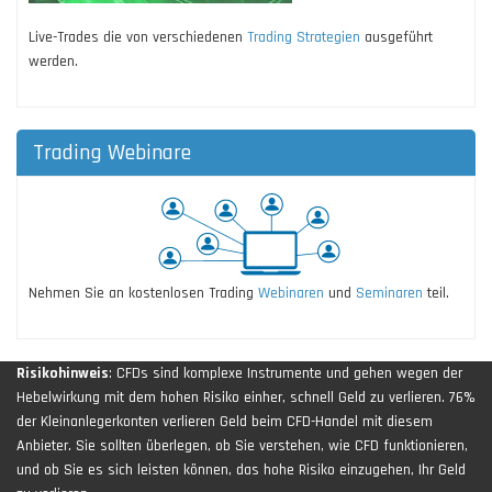
Live-Trades die von verschiedenen
Trading Strategien
ausgeführt
werden.
Trading Webinare
Nehmen Sie an kostenlosen Trading
Webinaren
und
Seminaren
teil.
Risikohinweis
: CFDs sind komplexe Instrumente und gehen wegen der
Hebelwirkung mit dem hohen Risiko einher, schnell Geld zu verlieren. 76%
der Kleinanlegerkonten verlieren Geld beim CFD-Handel mit diesem
Anbieter. Sie sollten überlegen, ob Sie verstehen, wie CFD funktionieren,
und ob Sie es sich leisten können, das hohe Risiko einzugehen, Ihr Geld