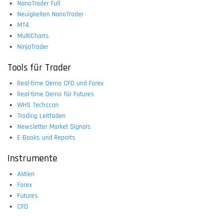
NanoTrader Full
Neuigkeiten NanoTrader
MT4
MultiCharts
NinjaTrader
Tools für Trader
Real-time Demo CFD und Forex
Real-time Demo für Futures
WHS Techscan
Trading Leitfaden
Newsletter Market Signals
E-Books und Reports
Instrumente
Aktien
Forex
Futures
CFD