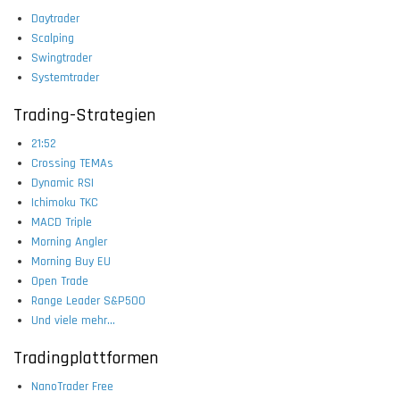
Daytrader
Scalping
Swingtrader
Systemtrader
Trading-Strategien
21:52
Crossing TEMAs
Dynamic RSI
Ichimoku TKC
MACD Triple
Morning Angler
Morning Buy EU
Open Trade
Range Leader S&P500
Und viele mehr...
Tradingplattformen
NanoTrader Free