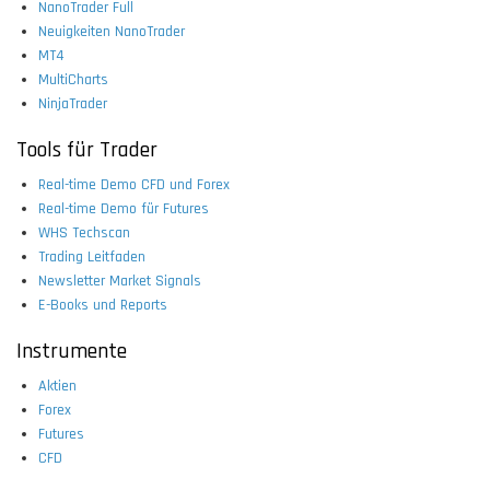
NanoTrader Full
Neuigkeiten NanoTrader
MT4
MultiCharts
NinjaTrader
Tools für Trader
Real-time Demo CFD und Forex
Real-time Demo für Futures
WHS Techscan
Trading Leitfaden
Newsletter Market Signals
E-Books und Reports
Instrumente
Aktien
Forex
Futures
CFD