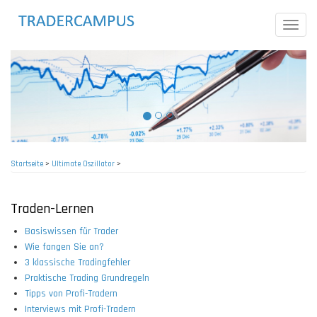
Direkt
zum
Toggle
Inhalt
naviga
Startseite
>
Ultimate Oszillator
>
Pfadnavigation
Traden-Lernen
Basiswissen für Trader
Wie fangen Sie an?
3 klassische Tradingfehler
Praktische Trading Grundregeln
Tipps von Profi-Tradern
Interviews mit Profi-Tradern