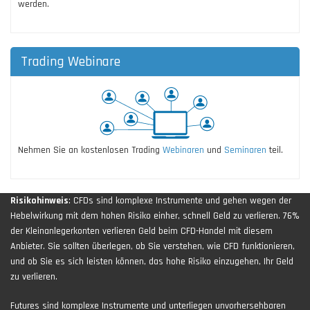
werden.
Trading Webinare
Nehmen Sie an kostenlosen Trading
Webinaren
und
Seminaren
teil.
Risikohinweis
: CFDs sind komplexe Instrumente und gehen wegen der
Hebelwirkung mit dem hohen Risiko einher, schnell Geld zu verlieren. 76%
der Kleinanlegerkonten verlieren Geld beim CFD-Handel mit diesem
Anbieter. Sie sollten überlegen, ob Sie verstehen, wie CFD funktionieren,
und ob Sie es sich leisten können, das hohe Risiko einzugehen, Ihr Geld
zu verlieren.
Futures sind komplexe Instrumente und unterliegen unvorhersehbaren