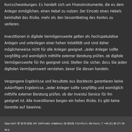
Kursschwankungen. Es handelt sich um Finanzinstrumente, die es dem
Anleger ermöglichen, einen Hebel zu nutzen. Der Einsatz eines Hebels
beinhaltet das Risiko, mehr als den Gesamtbetrag des Kontos zu
verlieren.
Investitionen in digitale Vermögenswerte gelten als hochspekulative
Anlagen und unterliegen einer hohen Volatilität und sind daher
möglicherweise nicht für alle Anleger geeignet. Jeder Anleger sollte
sorgfältig und womöglich mithilfe externer Beratung prüfen, ob digitale
Vermögenswerte für ihn geeignet sind. Stellen Sie sicher, dass Sie jeden
digitalen Vermögenswert verstehen, bevor Sie diesen handeln.
Vergangene Ergebnisse und Resultate aus Backtests garantieren keine
zukünftigen Ergebnisse. Jeder Anleger sollte sorgfältig und womöglich
mithilfe externer Beratung prüfen, ob der Investui Service für ihn
geeignet ist. Alle Investitionen bergen ein hohes Risiko. Es gibt keine
Garantie auf Gewinne.
Copyright © 2018-2026. WH SelfInvest, Niedenau 36, 60325, Frankfurt, Germany. T: +49 (0) 69 271 39
78-0.