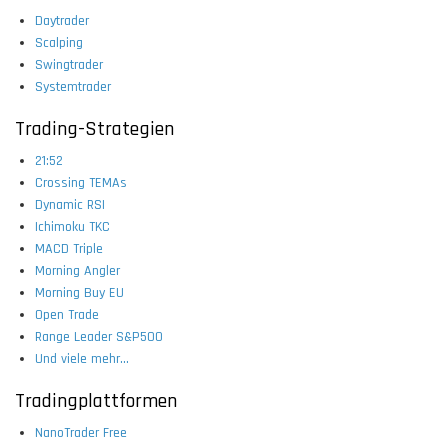
Daytrader
Scalping
Swingtrader
Systemtrader
Trading-Strategien
21:52
Crossing TEMAs
Dynamic RSI
Ichimoku TKC
MACD Triple
Morning Angler
Morning Buy EU
Open Trade
Range Leader S&P500
Und viele mehr...
Tradingplattformen
NanoTrader Free